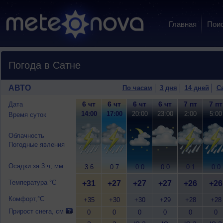
Главная
Пои
Погода в Сатне
АВТО
По часам
3 дня
14 дней
С
6 чт
6 чт
6 чт
6 чт
7 пт
7 пт
Дата
14:00
17:00
20:00
23:00
2:00
5:00
Время суток
Облачность
Погодные явления
Осадки за 3 ч, мм
3.6
0.7
0.0
0.0
0.1
0.0
Температура °C
+31
+27
+27
+27
+26
+26
Комфорт,°C
+35
+30
+30
+29
+28
+28
Прирост снега, см
0
0
0
0
0
0