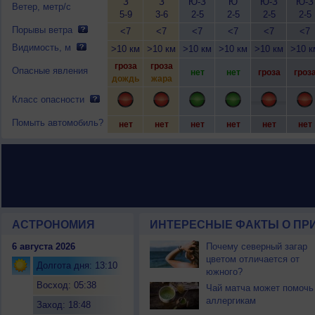
З
З
Ю-З
Ю
Ю-З
Ю-З
Ветер, метр/с
5-9
3-6
2-5
2-5
2-5
2-5
Порывы ветра
<7
<7
<7
<7
<7
<7
Видимость, м
>10 км
>10 км
>10 км
>10 км
>10 км
>10 к
гроза
гроза
Опасные явления
нет
нет
гроза
гроз
дождь
жара
Класс опасности
Помыть автомобиль?
нет
нет
нет
нет
нет
нет
АСТРОНОМИЯ
ИНТЕРЕСНЫЕ ФАКТЫ О ПРИ
6 августа 2026
Почему северный загар
цветом отличается от
Долгота дня: 13:10
южного?
Восход: 05:38
Чай матча может помочь
аллергикам
Заход: 18:48