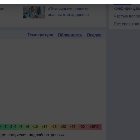
переносится тяжелее?
Политика
конфиденциа
ми
«Токсичные» новости
опасны для здоровья
Частые вопр
Гостевая книг
Температура
Облачность
Осадки
 для получения подробных данных