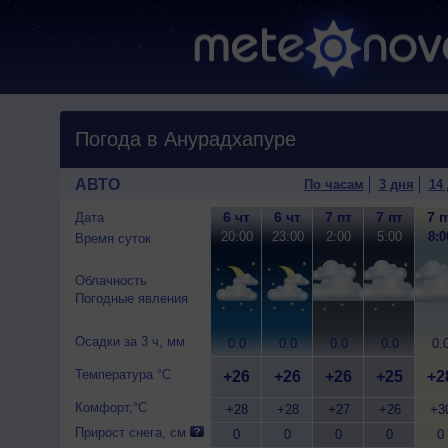
Погода в Анурадхапуре
АВТО
По часам
3 дня
14
6 чт
6 чт
7 пт
7 пт
7 п
Дата
20:00
23:00
2:00
5:00
8:0
Время суток
Облачность
Погодные явления
Осадки за 3 ч, мм
0.0
0.0
0.0
0.0
0.
Температура °C
+26
+26
+26
+25
+2
Комфорт,°C
+28
+28
+27
+26
+3
Прирост снега, см
0
0
0
0
0