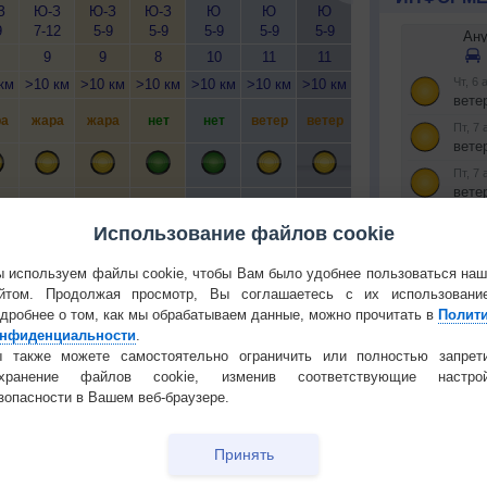
З
Ю-З
Ю-З
Ю-З
Ю
Ю
Ю
Ю-З
Ю-З
Ю
9
7-12
5-9
5-9
5-9
5-9
5-9
5-9
5-9
7
9
9
8
10
11
11
11
10
км
>10 км
>10 км
>10 км
>10 км
>10 км
>10 км
>10 км
>10 км
>1
а
жара
жара
нет
нет
ветер
ветер
ветер
жара
ж
да
да
да
да
да
да
да
да
Использование файлов cookie
 используем файлы cookie, чтобы Вам было удобнее пользоваться на
йтом. Продолжая просмотр, Вы соглашаетесь с их использовани
дробнее о том, как мы обрабатываем данные, можно прочитать в
Полит
нфиденциальности
.
Установите
 О ПРИРОДЕ И ЧЕЛОВЕКЕ
 также можете самостоятельно ограничить или полностью запрет
охранение файлов cookie, изменив соответствующие настрой
РЕКЛАМА
й загар
Букет сирени вреден для
зопасности в Вашем веб-браузере.
тся от
здоровья
КОНТАКТ
т помочь
Почему при высокой
Принять
О проекте
влажности жара