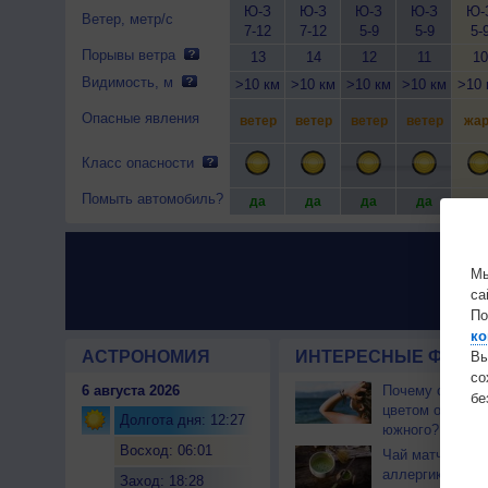
Ю-З
Ю-З
Ю-З
Ю-З
Ю-
Ветер, метр/с
7-12
7-12
5-9
5-9
5-
Порывы ветра
13
14
12
11
10
Видимость, м
>10 км
>10 км
>10 км
>10 км
>10 
Опасные явления
ветер
ветер
ветер
ветер
жар
Класс опасности
Помыть автомобиль?
да
да
да
да
да
Мы
са
По
ко
АСТРОНОМИЯ
ИНТЕРЕСНЫЕ ФАКТЫ
Вы
с
6 августа 2026
Почему северны
бе
цветом отличае
Долгота дня: 12:27
южного?
Восход: 06:01
Чай матча може
аллергикам
Заход: 18:28