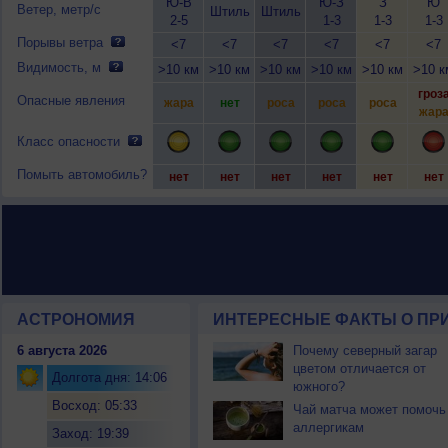
Ю-В
Ю-З
З
Ю
Ветер, метр/с
Штиль
Штиль
2-5
1-3
1-3
1-3
Порывы ветра
<7
<7
<7
<7
<7
<7
Видимость, м
>10 км
>10 км
>10 км
>10 км
>10 км
>10 к
гроз
Опасные явления
жара
нет
роса
роса
роса
жар
Класс опасности
Помыть автомобиль?
нет
нет
нет
нет
нет
нет
АСТРОНОМИЯ
ИНТЕРЕСНЫЕ ФАКТЫ О ПРИ
6 августа 2026
Почему северный загар
цветом отличается от
Долгота дня: 14:06
южного?
Восход: 05:33
Чай матча может помочь
аллергикам
Заход: 19:39