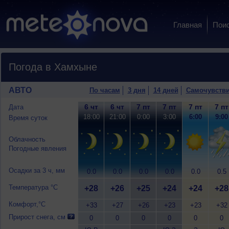
Главная
Пои
Погода в Хамхыне
АВТО
По часам
3 дня
14 дней
Самочувств
6 чт
6 чт
7 пт
7 пт
7 пт
7 пт
Дата
18:00
21:00
0:00
3:00
6:00
9:00
Время суток
Облачность
Погодные явления
Осадки за 3 ч, мм
0.0
0.0
0.0
0.0
0.0
0.5
Температура °C
+28
+26
+25
+24
+24
+28
Комфорт,°C
+33
+27
+26
+23
+23
+32
Прирост снега, см
0
0
0
0
0
0