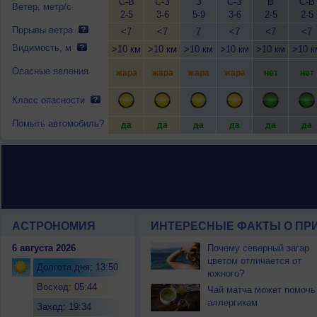
С-В
С-З
З
С-З
В
С-В
Ветер, метр/с
2-5
3-6
5-9
3-6
2-5
2-5
Порывы ветра
<7
<7
7
<7
<7
<7
Видимость, м
>10 км
>10 км
>10 км
>10 км
>10 км
>10 к
Опасные явления
жара
жара
жара
жара
нет
нет
Класс опасности
Помыть автомобиль?
да
да
да
да
да
да
АСТРОНОМИЯ
ИНТЕРЕСНЫЕ ФАКТЫ О ПРИ
6 августа 2026
Почему северный загар
цветом отличается от
Долгота дня: 13:50
южного?
Восход: 05:44
Чай матча может помочь
аллергикам
Заход: 19:34