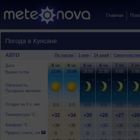
Главная
Пои
Погода в Кунсане
АВТО
По часам
3 дня
14 дней
Самочувств
6 чт
6 чт
6 чт
6 чт
7 пт
7 пт
Дата
12:00
15:00
18:00
21:00
0:00
3:00
Время суток
Облачность
Погодные явления
Осадки за 3 ч, мм
0.0
0.0
0.0
0.0
0.0
0.0
Температура °C
+32
+34
+30
+28
+27
+26
Комфорт,°C
+39
+39
+38
+33
+30
+28
Прирост снега, см
0
0
0
0
0
0