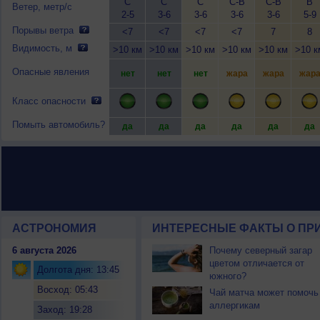
С
С
С
С-В
С-В
В
Ветер, метр/с
2-5
3-6
3-6
3-6
3-6
5-9
Порывы ветра
<7
<7
<7
<7
7
8
Видимость, м
>10 км
>10 км
>10 км
>10 км
>10 км
>10 к
Опасные явления
нет
нет
нет
жара
жара
жар
Класс опасности
Помыть автомобиль?
да
да
да
да
да
да
АСТРОНОМИЯ
ИНТЕРЕСНЫЕ ФАКТЫ О ПРИ
6 августа 2026
Почему северный загар
цветом отличается от
Долгота дня: 13:45
южного?
Восход: 05:43
Чай матча может помочь
аллергикам
Заход: 19:28