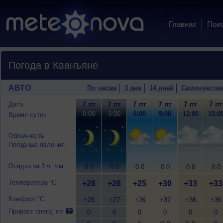
Главная
Пои
Погода в Кванъяне
АВТО
По часам
3 дня
14 дней
Самочувств
7 пт
7 пт
7 пт
7 пт
7 пт
7 пт
Дата
0:00
3:00
6:00
9:00
12:00
15:0
Время суток
Облачность
Погодные явления
Осадки за 3 ч, мм
0.0
0.0
0.0
0.0
0.0
0.0
Температура °C
+26
+26
+25
+30
+33
+33
Комфорт,°C
+28
+27
+26
+32
+36
+36
Прирост снега, см
0
0
0
0
0
0