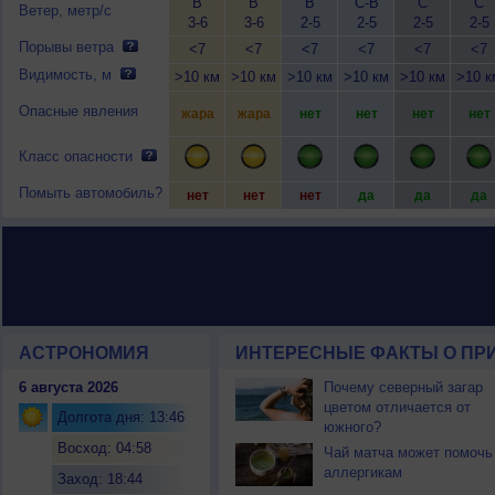
В
В
В
С-В
С
С
Ветер, метр/с
3-6
3-6
2-5
2-5
2-5
2-5
Порывы ветра
<7
<7
<7
<7
<7
<7
Видимость, м
>10 км
>10 км
>10 км
>10 км
>10 км
>10 к
Опасные явления
жара
жара
нет
нет
нет
нет
Класс опасности
Помыть автомобиль?
нет
нет
нет
да
да
да
АСТРОНОМИЯ
ИНТЕРЕСНЫЕ ФАКТЫ О ПРИ
6 августа 2026
Почему северный загар
цветом отличается от
Долгота дня: 13:46
южного?
Восход: 04:58
Чай матча может помочь
аллергикам
Заход: 18:44