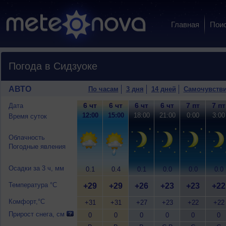
Главная
Пои
Погода в Сидзуоке
АВТО
По часам
3 дня
14 дней
Самочувств
6 чт
6 чт
6 чт
6 чт
7 пт
7 пт
Дата
12:00
15:00
18:00
21:00
0:00
3:00
Время суток
Облачность
Погодные явления
Осадки за 3 ч, мм
0.1
0.4
0.1
0.0
0.0
0.0
Температура °C
+29
+29
+26
+23
+23
+22
Комфорт,°C
+31
+31
+27
+23
+22
+22
Прирост снега, см
0
0
0
0
0
0