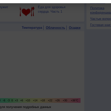
О проекте
лужит
Еда для здоровья
Политика
сердца. Часть 1
конфиденциа
Частые вопр
Гостевая книг
Температура
Облачность
Осадки
 для получения подробных данных