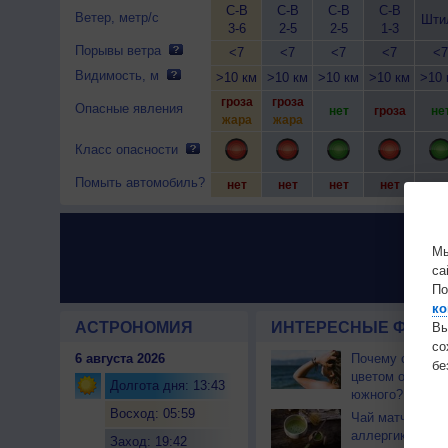
С-В
С-В
С-В
С-В
Ветер, метр/с
Шти
3-6
2-5
2-5
1-3
Порывы ветра
<7
<7
<7
<7
<7
Видимость, м
>10 км
>10 км
>10 км
>10 км
>10 
гроза
гроза
Опасные явления
нет
гроза
не
жара
жара
Класс опасности
Помыть автомобиль?
нет
нет
нет
нет
не
Мы
са
По
ко
АСТРОНОМИЯ
ИНТЕРЕСНЫЕ ФАКТЫ
Вы
с
6 августа 2026
Почему северны
бе
цветом отличае
Долгота дня: 13:43
южного?
Восход: 05:59
Чай матча може
аллергикам
Заход: 19:42