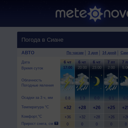
Погода в Сиане
АВТО
По часам
3 дня
14 дней
Сам
6 чт
6 чт
6 чт
7 пт
7 п
Дата
17:00
20:00
23:00
2:00
5:0
Время суток
Облачность
Погодные явления
Осадки за 3 ч, мм
0.8
1.3
0.0
0.1
0.
Температура °C
+32
+28
+26
+25
+2
Комфорт,°C
+36
+32
+28
+26
+2
Прирост снега, см
0
0
0
0
0