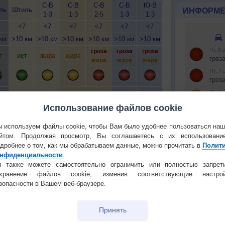
С-В
С-В
С-В
С-В
Ю-В
С-В
ль
Штиль
Штиль
Шт
ИНФОРМЕ
1-3
1-3
2-5
1-3
1-3
1-3
<7
<7
<7
<7
<7
<7
<7
<7
км
>10 км
>10 км
>10 км
>10 км
>10 км
>10 км
>10 км
>10 км
>1
гроза
гроза
гроза
гроза
т
нет
жара
жара
жара
ж
жара
жара
жара
жара
т
нет
нет
нет
нет
нет
нет
нет
нет
Использование файлов cookie
 используем файлы cookie, чтобы Вам было удобнее пользоваться на
йтом. Продолжая просмотр, Вы соглашаетесь с их использовани
дробнее о том, как мы обрабатываем данные, можно прочитать в
Полит
нфиденциальности
.
 О ПРИРОДЕ И ЧЕЛОВЕКЕ
 также можете самостоятельно ограничить или полностью запрет
Установите
охранение файлов cookie, изменив соответствующие настрой
й загар
Букет сирени вреден для
зопасности в Вашем веб-браузере.
тся от
здоровья
РЕКЛАМА
т помочь
Почему в жару клонит в
Принять
КОНТАКТ
сон?