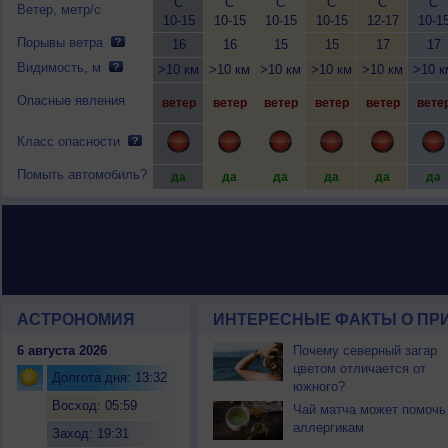
С
С
С
С
С
С
Ветер, метр/с
10-15
10-15
10-15
10-15
12-17
10-1
Порывы ветра
16
16
15
15
17
17
Видимость, м
>10 км
>10 км
>10 км
>10 км
>10 км
>10 к
Опасные явления
ветер
ветер
ветер
ветер
ветер
вете
Класс опасности
Помыть автомобиль?
да
да
да
да
да
да
АСТРОНОМИЯ
ИНТЕРЕСНЫЕ ФАКТЫ О ПРИ
6 августа 2026
Почему северный загар
цветом отличается от
Долгота дня: 13:32
южного?
Восход: 05:59
Чай матча может помочь
аллергикам
Заход: 19:31