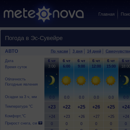
Главная
Пои
Погода в Эс-Сувейре
АВТО
По часам
3 дня
14 дней
Самочувств
6 чт
6 чт
6 чт
6 чт
6 чт
6 чт
Дата
3:00
6:00
9:00
12:00
15:00
18:0
Время суток
Облачность
Погодные явления
Осадки за 3 ч, мм
0.0
0.0
0.0
0.0
0.0
0.0
Температура °C
+23
+22
+25
+26
+25
+24
Комфорт,°C
+24
+23
+26
+27
+25
+24
Прирост снега, см
0
0
0
0
0
0