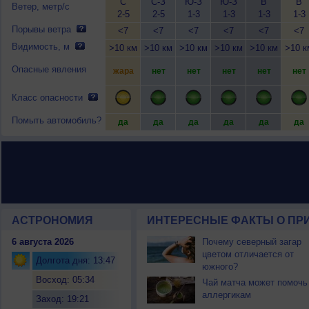
С
С-З
Ю-З
Ю-З
В
В
Ветер, метр/с
2-5
2-5
1-3
1-3
1-3
1-3
Порывы ветра
<7
<7
<7
<7
<7
<7
Видимость, м
>10 км
>10 км
>10 км
>10 км
>10 км
>10 к
Опасные явления
жара
нет
нет
нет
нет
нет
Класс опасности
Помыть автомобиль?
да
да
да
да
да
да
АСТРОНОМИЯ
ИНТЕРЕСНЫЕ ФАКТЫ О ПРИ
6 августа 2026
Почему северный загар
цветом отличается от
Долгота дня: 13:47
южного?
Восход: 05:34
Чай матча может помочь
аллергикам
Заход: 19:21