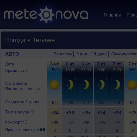
Главная
Пои
Погода в Тетуане
АВТО
По часам
3 дня
14 дней
Самочувств
6 чт
6 чт
6 чт
7 пт
7 пт
7 пт
Дата
15:00
18:00
21:00
0:00
3:00
6:00
Время суток
Облачность
Погодные явления
Осадки за 3 ч, мм
0.0
0.0
0.0
0.0
0.0
0.0
Температура °C
+34
+30
+25
+24
+23
+23
Комфорт,°C
+33
+30
+26
+25
+25
+25
Прирост снега, см
0
0
0
0
0
0