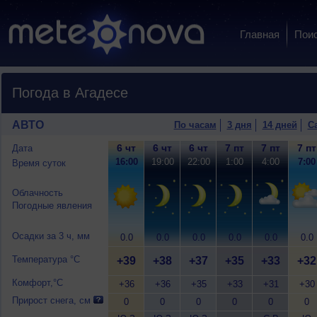
Главная
Пои
Погода в Агадесе
АВТО
По часам
3 дня
14 дней
С
6 чт
6 чт
6 чт
7 пт
7 пт
7 пт
Дата
16:00
19:00
22:00
1:00
4:00
7:00
Время суток
Облачность
Погодные явления
Осадки за 3 ч, мм
0.0
0.0
0.0
0.0
0.0
0.0
Температура °C
+39
+38
+37
+35
+33
+32
Комфорт,°C
+36
+36
+35
+33
+31
+30
Прирост снега, см
0
0
0
0
0
0