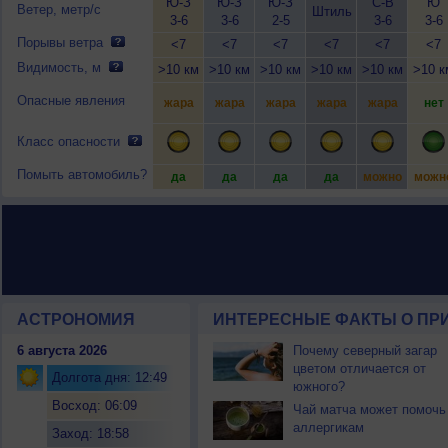
Ю-З
Ю-З
Ю-З
С-В
Ю
Ветер, метр/с
Штиль
3-6
3-6
2-5
3-6
3-6
Порывы ветра
<7
<7
<7
<7
<7
<7
Видимость, м
>10 км
>10 км
>10 км
>10 км
>10 км
>10 к
Опасные явления
жара
жара
жара
жара
жара
нет
Класс опасности
Помыть автомобиль?
да
да
да
да
можно
можн
АСТРОНОМИЯ
ИНТЕРЕСНЫЕ ФАКТЫ О ПРИ
6 августа 2026
Почему северный загар
цветом отличается от
Долгота дня: 12:49
южного?
Восход: 06:09
Чай матча может помочь
аллергикам
Заход: 18:58