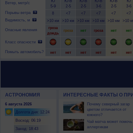
Ю
Ю-В
Ю-В
Ю-В
Ю-В
Ю
Ветер, метр/с
5-9
2-5
2-5
3-6
2-5
3-6
Порывы ветра
8
<7
<7
<7
<7
<7
Видимость, м
>10 км
>10 км
>10 км
>10 км
>10 км
>10 к
гроза
Опасные явления
гроза
нет
гроза
нет
нет
дождь
Класс опасности
Помыть автомобиль?
нет
нет
нет
нет
нет
нет
АСТРОНОМИЯ
ИНТЕРЕСНЫЕ ФАКТЫ О ПРИ
6 августа 2026
Почему северный загар
цветом отличается от
Долгота дня: 12:24
южного?
Восход: 06:19
Чай матча может помочь
аллергикам
Заход: 18:43