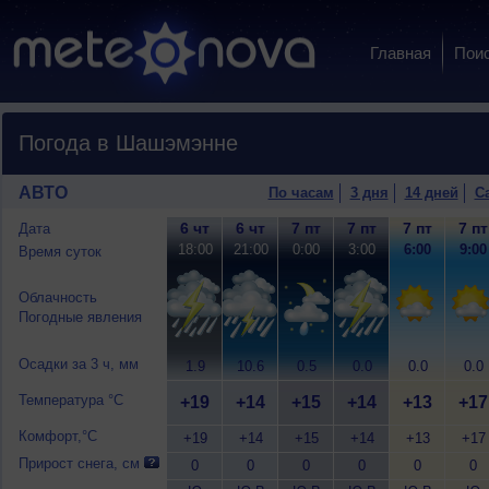
Главная
Пои
Погода в Шашэмэнне
АВТО
По часам
3 дня
14 дней
С
6 чт
6 чт
7 пт
7 пт
7 пт
7 пт
Дата
18:00
21:00
0:00
3:00
6:00
9:00
Время суток
Облачность
Погодные явления
Осадки за 3 ч, мм
1.9
10.6
0.5
0.0
0.0
0.0
Температура °C
+19
+14
+15
+14
+13
+17
Комфорт,°C
+19
+14
+15
+14
+13
+17
Прирост снега, см
0
0
0
0
0
0