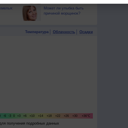
хмелья:
Может ли улыбка быть
причиной морщинок?
Температура
Облачность
Осадки
 для получения подробных данных