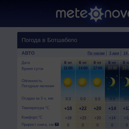
Погода в Ботшабело
АВТО
По часам
3 дня
14
6 чт
6 чт
6 чт
6 чт
6 ч
Дата
11:00
14:00
17:00
20:00
23:
Время суток
Облачность
Погодные явления
Осадки за 3 ч, мм
0.0
0.0
0.0
0.0
0.
Температура °C
+18
+22
+20
+14
+1
Комфорт,°C
+18
+23
+20
+14
+1
Прирост снега, см
0
0
0
0
0