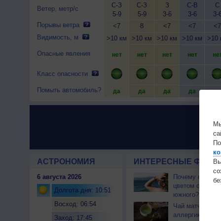
С-З
С-З
З
С-В
С
Ветер, метр/с
5-9
5-9
3-6
3-6
3-
Порывы ветра
<7
8
<7
<7
<7
Видимость, м
>10 км
>10 км
>10 км
>10 км
>10 
Опасные явления
нет
нет
нет
нет
не
Класс опасности
Помыть автомобиль?
да
да
да
да
да
Мы
са
По
ко
АСТРОНОМИЯ
ИНТЕРЕСНЫЕ ФАКТЫ
Вы
с
6 августа 2026
Почему северны
бе
цветом отличае
Долгота дня: 10:51
южного?
Восход: 06:54
Чай матча може
аллергикам
Заход: 17:45