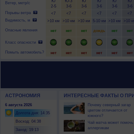
Ю
Ю-З
Ю
Ю
Ю
Ю
Ветер, метр/с
2-5
3-6
3-6
3-6
3-6
3-6
Порывы ветра
<7
<7
<7
<7
<7
<7
Видимость, м
>10 км
>10 км
>10 км
5-10 км
>10 км
>10 к
Опасные явления
нет
нет
нет
дождь
нет
нет
Класс опасности
Помыть автомобиль?
нет
нет
нет
нет
нет
нет
АСТРОНОМИЯ
ИНТЕРЕСНЫЕ ФАКТЫ О ПРИ
6 августа 2026
Почему северный загар
цветом отличается от
Долгота дня: 14:35
южного?
Восход: 04:38
Чай матча может помочь
аллергикам
Заход: 19:13