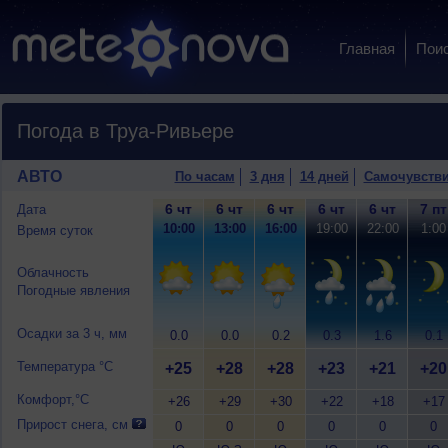
Главная
Пои
Погода в Труа-Ривьере
АВТО
По часам
3 дня
14 дней
Самочувств
6 чт
6 чт
6 чт
6 чт
6 чт
7 пт
Дата
10:00
13:00
16:00
19:00
22:00
1:00
Время суток
Облачность
Погодные явления
Осадки за 3 ч, мм
0.0
0.0
0.2
0.3
1.6
0.1
Температура °C
+25
+28
+28
+23
+21
+20
Комфорт,°C
+26
+29
+30
+22
+18
+17
Прирост снега, см
0
0
0
0
0
0