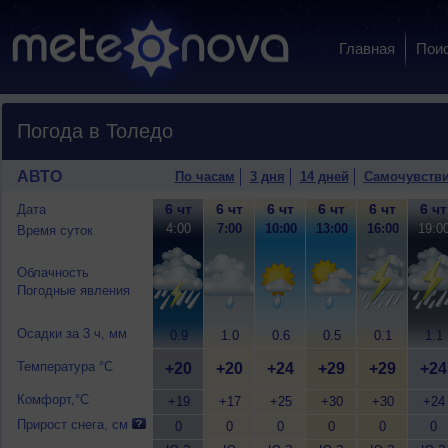
Главная
Пои
Погода в Толедо
АВТО
По часам
3 дня
14 дней
Самочувств
6 чт
6 чт
6 чт
6 чт
6 чт
6 чт
Дата
4:00
7:00
10:00
13:00
16:00
19:0
Время суток
Облачность
Погодные явления
Осадки за 3 ч, мм
0.9
1.0
0.6
0.5
0.1
1.1
Температура °C
+20
+20
+24
+29
+29
+24
Комфорт,°C
+19
+17
+25
+30
+30
+24
Прирост снега, см
0
0
0
0
0
0