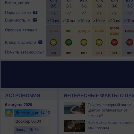
Ю-З
Ю
Ю-З
Ю-З
Ю-З
Ю-З
Ветер, метр/с
2-5
2-5
3-6
3-6
3-6
3-6
Порывы ветра
<7
<7
<7
<7
<7
<7
Видимость, м
>10 км
>10 км
>10 км
>10 км
>10 км
>10 к
гроза
Опасные явления
гроза
нет
дождь
жара
гроз
жара
Класс опасности
Помыть автомобиль?
нет
нет
нет
нет
нет
нет
АСТРОНОМИЯ
ИНТЕРЕСНЫЕ ФАКТЫ О ПРИ
6 августа 2026
Почему северный загар
цветом отличается от
Долгота дня: 14:12
южного?
Восход: 05:34
Чай матча может помочь
аллергикам
Заход: 19:46