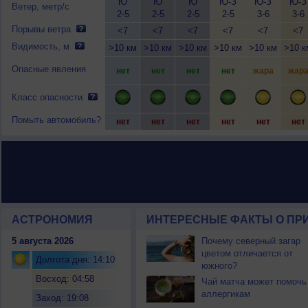
Ю
Ю
Ю
Ю-З
Ю-З
Ю-З
Ветер, метр/с
2-5
2-5
2-5
2-5
3-6
3-6
Порывы ветра
<7
<7
<7
<7
<7
<7
Видимость, м
>10 км
>10 км
>10 км
>10 км
>10 км
>10 к
Опасные явления
нет
нет
нет
нет
жара
жар
Класс опасности
Помыть автомобиль?
нет
нет
нет
нет
нет
нет
АСТРОНОМИЯ
ИНТЕРЕСНЫЕ ФАКТЫ О ПРИ
5 августа 2026
Почему северный загар
цветом отличается от
Долгота дня: 14:10
южного?
Восход: 04:58
Чай матча может помочь
аллергикам
Заход: 19:08