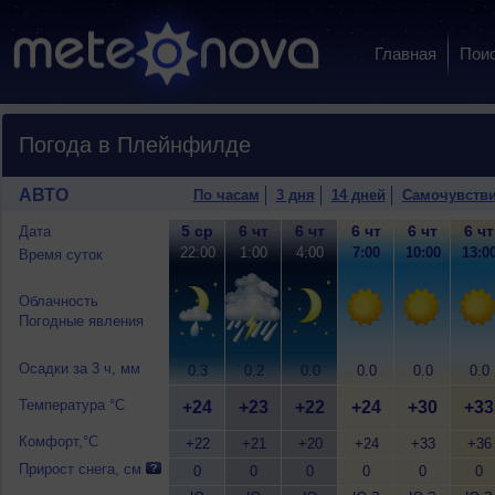
Главная
Пои
Погода в Плейнфилде
АВТО
По часам
3 дня
14 дней
Самочувств
5 ср
6 чт
6 чт
6 чт
6 чт
6 чт
Дата
22:00
1:00
4:00
7:00
10:00
13:0
Время суток
Облачность
Погодные явления
Осадки за 3 ч, мм
0.3
0.2
0.0
0.0
0.0
0.0
Температура °C
+24
+23
+22
+24
+30
+33
Комфорт,°C
+22
+21
+20
+24
+33
+36
Прирост снега, см
0
0
0
0
0
0