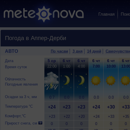
Главная
Пои
Погода в Аппер-Дерби
АВТО
По часам
3 дня
14 дней
Самочувств
5 ср
6 чт
6 чт
6 чт
6 чт
6 чт
Дата
22:00
1:00
4:00
7:00
10:00
13:0
Время суток
Облачность
Погодные явления
Осадки за 3 ч, мм
0.7
0.0
0.0
0.0
0.0
0.0
Температура °C
+24
+23
+23
+24
+30
+33
Комфорт,°C
+23
+22
+20
+24
+33
+35
Прирост снега, см
0
0
0
0
0
0