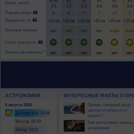
Ю-В
Ю
Ю
Ю
Ю
Ю
Ветер, метр/с
2-5
2-5
2-5
3-6
3-6
5-9
Порывы ветра
8
9
7
7
<7
7
Видимость, м
>10 км
>10 км
>10 км
>10 км
>10 км
>10 к
Опасные явления
нет
нет
нет
нет
жара
жар
Класс опасности
Помыть автомобиль?
нет
нет
нет
нет
нет
нет
АСТРОНОМИЯ
ИНТЕРЕСНЫЕ ФАКТЫ О ПРИ
5 августа 2026
Почему северный загар
цветом отличается от
Долгота дня: 14:08
южного?
Восход: 05:03
Чай матча может помочь
аллергикам
Заход: 19:11