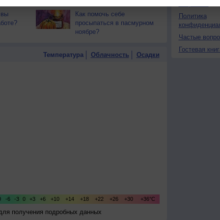
О проекте
 вы
Как помочь себе
Политика
аботе?
просыпаться в пасмурном
конфиденциа
ноябре?
Частые вопр
Гостевая книг
Температура
Облачность
Осадки
 для получения подробных данных