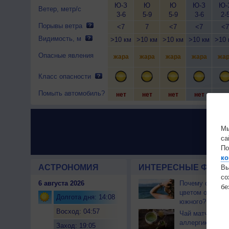
Ю-З
Ю
Ю
Ю-З
Ю-
Ветер, метр/с
3-6
5-9
5-9
3-6
2-
Порывы ветра
<7
7
<7
<7
<7
Видимость, м
>10 км
>10 км
>10 км
>10 км
>10 
Опасные явления
жара
жара
жара
жара
жар
Класс опасности
Помыть автомобиль?
нет
нет
нет
нет
не
Мы
са
По
ко
АСТРОНОМИЯ
ИНТЕРЕСНЫЕ ФАКТЫ
Вы
с
6 августа 2026
Почему северны
бе
цветом отличае
Долгота дня: 14:08
южного?
Восход: 04:57
Чай матча може
аллергикам
Заход: 19:05