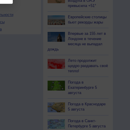
воздуха в ОАЭ
превысила +51°
льности
Европейские столицы
осы
бьют рекорды жары
а
Впервые за 155 лет в
Лондоне в течение
месяца не выпадал
дождь
Лето продолжит
щедро раздавать своё
тепло!
Погода в
Екатеринбурге 5
августа
Погода в Краснодаре
5 августа
Погода в Санкт-
Петербурге 5 августа