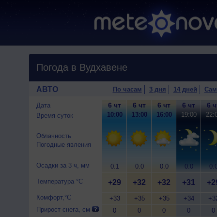
Погода в Вудхавене
АВТО
По часам
3 дня
14 дней
Сам
6 чт
6 чт
6 чт
6 чт
6 ч
Дата
10:00
13:00
16:00
19:00
22:
Время суток
Облачность
Погодные явления
Осадки за 3 ч, мм
0.1
0.0
0.0
0.0
0.
Температура °C
+29
+32
+32
+31
+2
Комфорт,°C
+33
+35
+35
+34
+3
Прирост снега, см
0
0
0
0
0