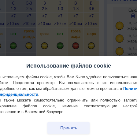
С
С-З
З
З
В
В
В
В
С
5
1-3
2-5
2-5
1-3
1-3
3-6
3-6
1-3
<7
<7
<7
<7
<7
<7
<7
<7
км
>10 км
>10 км
>10 км
>10 км
>10 км
>10 км
>10 км
>10 км
>1
гроза
гроза
гроза
за
нет
гроза
нет
жара
жара
г
дождь
жара
дождь
т
нет
нет
нет
нет
нет
нет
нет
нет
Использование файлов cookie
 используем файлы cookie, чтобы Вам было удобнее пользоваться на
йтом. Продолжая просмотр, Вы соглашаетесь с их использовани
дробнее о том, как мы обрабатываем данные, можно прочитать в
Полит
нфиденциальности
.
Установите
 О ПРИРОДЕ И ЧЕЛОВЕКЕ
 также можете самостоятельно ограничить или полностью запрет
охранение файлов cookie, изменив соответствующие настрой
РЕКЛАМА
й загар
Букет сирени вреден для
зопасности в Вашем веб-браузере.
тся от
здоровья
КОНТАКТ
т помочь
Как шум прибоя попадает
Принять
О проекте
в морскую раковину?