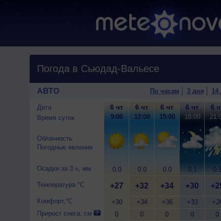
Погода в Сьюдад-Вальесе
АВТО
По часам
3 дня
14
6 чт
6 чт
6 чт
6 чт
6 ч
Дата
9:00
12:00
15:00
18:00
21:
Время суток
Облачность
Погодные явления
Осадки за 3 ч, мм
0.0
0.0
0.0
0.1
0.
Температура °C
+27
+32
+34
+30
+2
Комфорт,°C
+30
+34
+36
+33
+2
Прирост снега, см
0
0
0
0
0