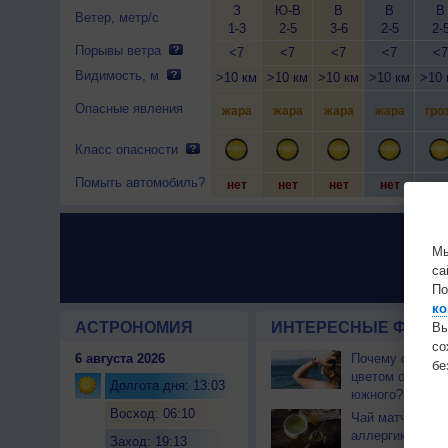
З
Ю-В
В
В
В
Ветер, метр/с
1-3
2-5
3-6
2-5
2-
Порывы ветра
<7
<7
<7
<7
<7
Видимость, м
>10 км
>10 км
>10 км
>10 км
>10 
Опасные явления
жара
жара
жара
жара
гро
Класс опасности
Помыть автомобиль?
нет
нет
нет
нет
не
Мы
са
По
ко
АСТРОНОМИЯ
ИНТЕРЕСНЫЕ ФАКТЫ
Вы
с
6 августа 2026
Почему северны
бе
цветом отличае
Долгота дня: 13:03
южного?
Восход: 06:10
Чай матча може
аллергикам
Заход: 19:13