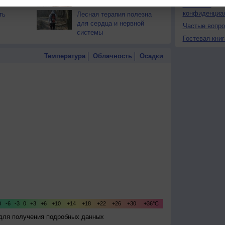
Политика
конфиденциа
ть
Лесная терапия полезна
для сердца и нервной
Частые вопр
системы
Гостевая книг
Температура
Облачность
Осадки
 для получения подробных данных