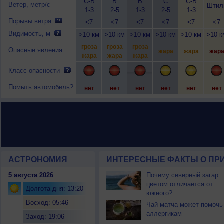
С-В
В
В
С
С-В
Ветер, метр/с
Штил
1-3
2-5
1-3
2-5
1-3
Порывы ветра
<7
<7
<7
<7
<7
<7
Видимость, м
>10 км
>10 км
>10 км
>10 км
>10 км
>10 к
гроза
гроза
гроза
Опасные явления
жара
жара
жар
жара
жара
жара
Класс опасности
Помыть автомобиль?
нет
нет
нет
нет
нет
нет
АСТРОНОМИЯ
ИНТЕРЕСНЫЕ ФАКТЫ О ПРИ
5 августа 2026
Почему северный загар
цветом отличается от
Долгота дня: 13:20
южного?
Восход: 05:46
Чай матча может помочь
аллергикам
Заход: 19:06