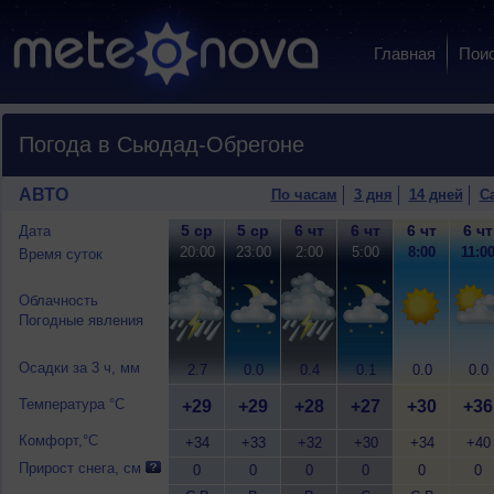
Главная
Пои
Погода в Сьюдад-Обрегоне
АВТО
По часам
3 дня
14 дней
С
5 ср
5 ср
6 чт
6 чт
6 чт
6 чт
Дата
20:00
23:00
2:00
5:00
8:00
11:0
Время суток
Облачность
Погодные явления
Осадки за 3 ч, мм
2.7
0.0
0.4
0.1
0.0
0.0
Температура °C
+29
+29
+28
+27
+30
+36
Комфорт,°C
+34
+33
+32
+30
+34
+40
Прирост снега, см
0
0
0
0
0
0