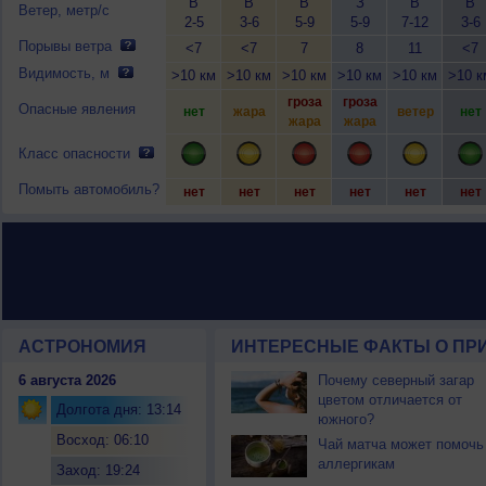
В
В
В
З
В
В
Ветер, метр/с
2-5
3-6
5-9
5-9
7-12
3-6
Порывы ветра
<7
<7
7
8
11
<7
Видимость, м
>10 км
>10 км
>10 км
>10 км
>10 км
>10 к
гроза
гроза
Опасные явления
нет
жара
ветер
нет
жара
жара
Класс опасности
Помыть автомобиль?
нет
нет
нет
нет
нет
нет
АСТРОНОМИЯ
ИНТЕРЕСНЫЕ ФАКТЫ О ПРИ
6 августа 2026
Почему северный загар
цветом отличается от
Долгота дня: 13:14
южного?
Восход: 06:10
Чай матча может помочь
аллергикам
Заход: 19:24