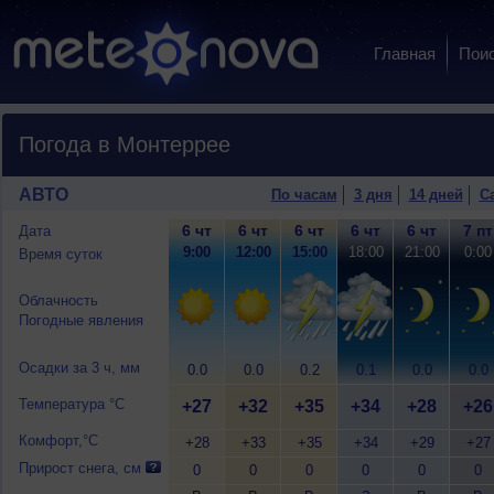
Главная
Пои
Погода в Монтеррее
АВТО
По часам
3 дня
14 дней
С
6 чт
6 чт
6 чт
6 чт
6 чт
7 пт
Дата
9:00
12:00
15:00
18:00
21:00
0:00
Время суток
Облачность
Погодные явления
Осадки за 3 ч, мм
0.0
0.0
0.2
0.1
0.0
0.0
Температура °C
+27
+32
+35
+34
+28
+26
Комфорт,°C
+28
+33
+35
+34
+29
+27
Прирост снега, см
0
0
0
0
0
0