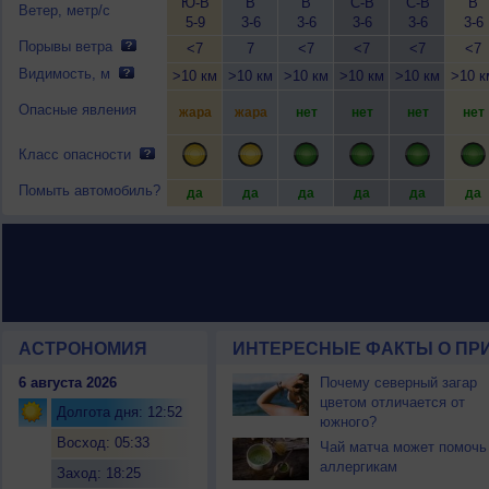
Ю-В
В
В
С-В
С-В
В
Ветер, метр/с
5-9
3-6
3-6
3-6
3-6
3-6
Порывы ветра
<7
7
<7
<7
<7
<7
Видимость, м
>10 км
>10 км
>10 км
>10 км
>10 км
>10 к
Опасные явления
жара
жара
нет
нет
нет
нет
Класс опасности
Помыть автомобиль?
да
да
да
да
да
да
АСТРОНОМИЯ
ИНТЕРЕСНЫЕ ФАКТЫ О ПРИ
6 августа 2026
Почему северный загар
цветом отличается от
Долгота дня: 12:52
южного?
Восход: 05:33
Чай матча может помочь
аллергикам
Заход: 18:25