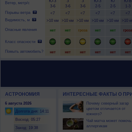
Ю-З
З
З
Ю-З
Ю
Ю-В
Ветер, метр/с
3-6
3-6
3-6
2-5
2-5
1-3
Порывы ветра
<7
<7
<7
<7
<7
<7
Видимость, м
>10 км
>10 км
>10 км
>10 км
>10 км
>10 к
Опасные явления
нет
нет
гроза
нет
нет
гроз
Класс опасности
Помыть автомобиль?
нет
нет
нет
нет
нет
нет
АСТРОНОМИЯ
ИНТЕРЕСНЫЕ ФАКТЫ О ПРИ
6 августа 2026
Почему северный загар
цветом отличается от
Долгота дня: 14:11
южного?
Восход: 05:27
Чай матча может помочь
аллергикам
Заход: 19:38