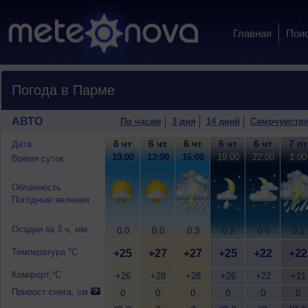
Главная
Пои
Погода в Парме
АВТО
По часам
3 дня
14 дней
Самочувств
6 чт
6 чт
6 чт
6 чт
6 чт
7 пт
Дата
10:00
13:00
16:00
19:00
22:00
1:00
Время суток
Облачность
Погодные явления
Осадки за 3 ч, мм
0.0
0.0
0.3
0.2
0.0
0.1
Температура °C
+25
+27
+27
+25
+22
+22
Комфорт,°C
+26
+28
+28
+26
+22
+21
Прирост снега, см
0
0
0
0
0
0