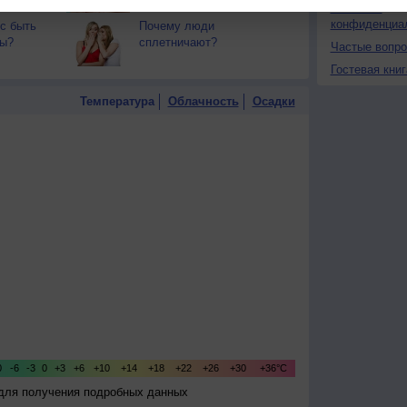
Политика
конфиденциа
с быть
Почему люди
ны?
сплетничают?
Частые вопр
Гостевая книг
Температура
Облачность
Осадки
 для получения подробных данных