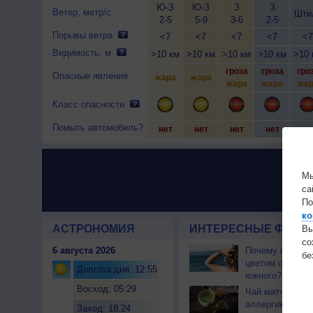
Ю-З
Ю-З
З
З
Ветер, метр/с
Шти
2-5
5-9
3-6
2-5
Порывы ветра
<7
<7
<7
<7
<7
Видимость, м
>10 км
>10 км
>10 км
>10 км
>10 
гроза
гроза
гро
Опасные явления
жара
жара
жара
жара
жар
Класс опасности
Помыть автомобиль?
нет
нет
нет
нет
не
Мы
са
По
ко
АСТРОНОМИЯ
ИНТЕРЕСНЫЕ ФАКТЫ
Вы
с
6 августа 2026
Почему северны
бе
цветом отличае
Долгота дня: 12:55
южного?
Восход: 05:29
Чай матча може
аллергикам
Заход: 18:24