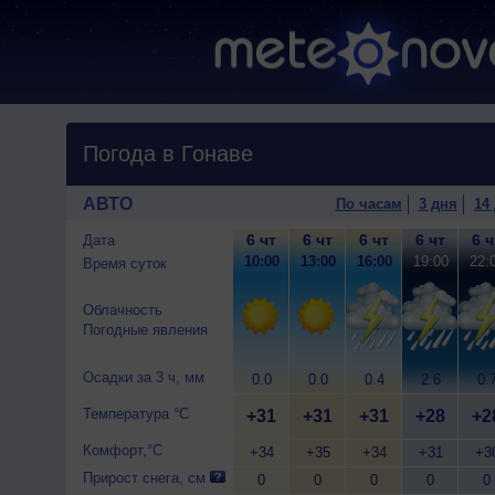
Погода в Гонаве
АВТО
По часам
3 дня
14
6 чт
6 чт
6 чт
6 чт
6 ч
Дата
10:00
13:00
16:00
19:00
22:
Время суток
Облачность
Погодные явления
Осадки за 3 ч, мм
0.0
0.0
0.4
2.6
0.
Температура °C
+31
+31
+31
+28
+2
Комфорт,°C
+34
+35
+34
+31
+3
Прирост снега, см
0
0
0
0
0