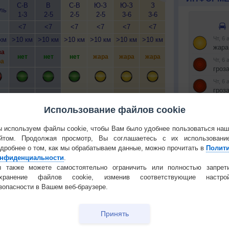
С-В
В
С-В
Ю-З
Ю-З
З
С-В
С-В
С
ль
1-3
2-5
2-5
2-5
3-6
3-6
3-6
3-6
<7
<7
<7
<7
<7
<7
<7
<7
км
>10 км
>10 км
>10 км
>10 км
>10 км
>10 км
>10 км
>10 км
>1
за
нет
нет
нет
жара
жара
жара
нет
нет
а
т
нет
нет
нет
нет
нет
нет
нет
нет
Использование файлов cookie
 используем файлы cookie, чтобы Вам было удобнее пользоваться на
йтом. Продолжая просмотр, Вы соглашаетесь с их использовани
дробнее о том, как мы обрабатываем данные, можно прочитать в
Полит
нфиденциальности
.
Установите
 О ПРИРОДЕ И ЧЕЛОВЕКЕ
 также можете самостоятельно ограничить или полностью запрет
охранение файлов cookie, изменив соответствующие настрой
РЕКЛАМА
й загар
Букет сирени вреден для
зопасности в Вашем веб-браузере.
тся от
здоровья
КОНТАКТ
т помочь
Чем лечить
Принять
О проекте
потрескавшиеся губы?