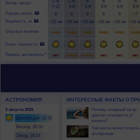
С-В
С-В
В
В
В
В
Ветер, метр/с
7-12
5-9
5-9
5-9
5-9
5-9
Порывы ветра
9
8
8
8
8
<7
Видимость, м
>10 км
>10 км
>10 км
>10 км
>10 км
>10 к
Опасные явления
жара
жара
жара
жара
жара
жар
Класс опасности
Помыть автомобиль?
нет
можно
можно
нет
нет
нет
АСТРОНОМИЯ
ИНТЕРЕСНЫЕ ФАКТЫ О ПРИ
5 августа 2026
Почему северный загар
цветом отличается от
Долгота дня: 12:51
южного?
Восход: 05:33
Чай матча может помочь
аллергикам
Заход: 18:24