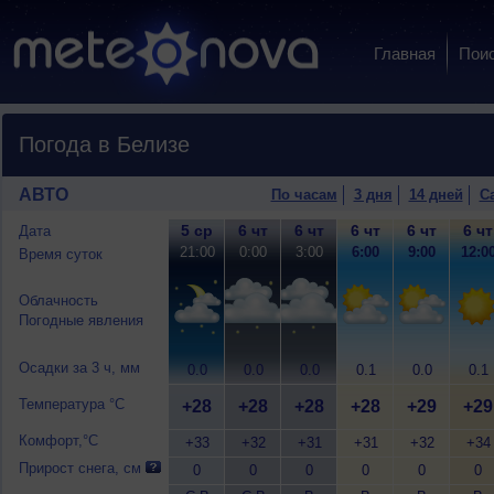
Главная
Пои
Погода в Белизе
АВТО
По часам
3 дня
14 дней
С
5 ср
6 чт
6 чт
6 чт
6 чт
6 чт
Дата
21:00
0:00
3:00
6:00
9:00
12:0
Время суток
Облачность
Погодные явления
Осадки за 3 ч, мм
0.0
0.0
0.0
0.1
0.0
0.1
Температура °C
+28
+28
+28
+28
+29
+29
Комфорт,°C
+33
+32
+31
+31
+32
+34
Прирост снега, см
0
0
0
0
0
0