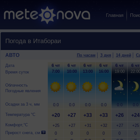
Главная
Пои
Погода в Итабораи
АВТО
По часам
3 дня
14 дней
С
6 чт
6 чт
6 чт
6 чт
6 чт
6 чт
Дата
7:00
10:00
13:00
16:00
19:00
22:0
Время суток
Облачность
Погодные явления
Осадки за 3 ч, мм
0.0
0.0
0.0
0.0
0.0
0.0
Температура °C
+20
+27
+33
+33
+26
+24
Комфорт,°C
+25
+27
+31
+32
+27
+25
Прирост снега, см
0
0
0
0
0
0