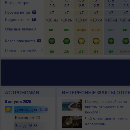
С
С
С-З
З
С-В
С
Ветер, метр/с
2-5
2-5
2-5
2-5
2-5
2-5
Порывы ветра
<7
<7
<7
<7
<7
<7
Видимость, м
>10 км
>10 км
>10 км
>10 км
>10 км
>10 к
Опасные явления
нет
нет
жара
жара
нет
нет
Класс опасности
Помыть автомобиль?
да
да
да
да
да
можн
АСТРОНОМИЯ
ИНТЕРЕСНЫЕ ФАКТЫ О ПРИ
6 августа 2026
Почему северный загар
цветом отличается от
Долгота дня: 11:10
южного?
Восход: 07:23
Чай матча может помочь
аллергикам
Заход: 18:33