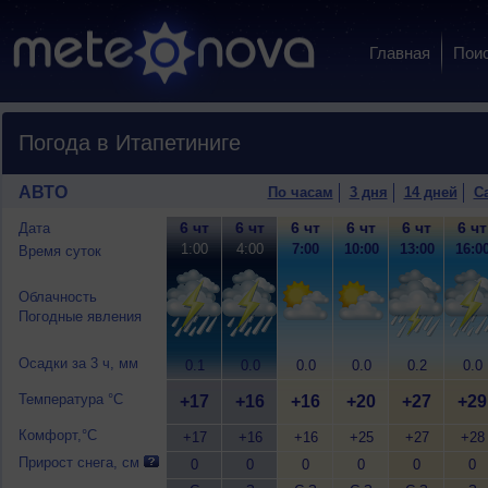
Главная
Пои
Погода в Итапетиниге
АВТО
По часам
3 дня
14 дней
С
6 чт
6 чт
6 чт
6 чт
6 чт
6 чт
Дата
1:00
4:00
7:00
10:00
13:00
16:0
Время суток
Облачность
Погодные явления
Осадки за 3 ч, мм
0.1
0.0
0.0
0.0
0.2
0.0
Температура °C
+17
+16
+16
+20
+27
+29
Комфорт,°C
+17
+16
+16
+25
+27
+28
Прирост снега, см
0
0
0
0
0
0