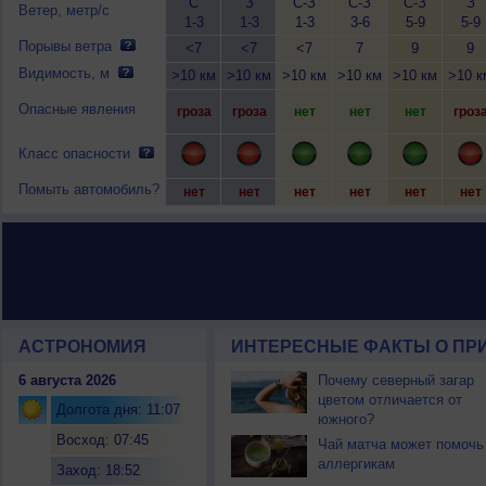
С
З
С-З
С-З
С-З
З
Ветер, метр/с
1-3
1-3
1-3
3-6
5-9
5-9
Порывы ветра
<7
<7
<7
7
9
9
Видимость, м
>10 км
>10 км
>10 км
>10 км
>10 км
>10 к
Опасные явления
гроза
гроза
нет
нет
нет
гроз
Класс опасности
Помыть автомобиль?
нет
нет
нет
нет
нет
нет
АСТРОНОМИЯ
ИНТЕРЕСНЫЕ ФАКТЫ О ПРИ
6 августа 2026
Почему северный загар
цветом отличается от
Долгота дня: 11:07
южного?
Восход: 07:45
Чай матча может помочь
аллергикам
Заход: 18:52