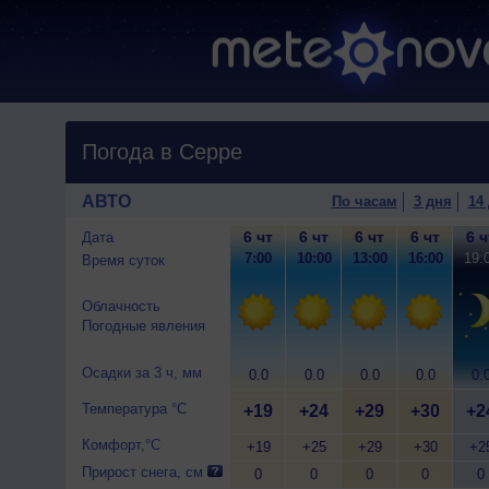
Погода в Серре
АВТО
По часам
3 дня
14
6 чт
6 чт
6 чт
6 чт
6 ч
Дата
7:00
10:00
13:00
16:00
19:
Время суток
Облачность
Погодные явления
Осадки за 3 ч, мм
0.0
0.0
0.0
0.0
0.
Температура °C
+19
+24
+29
+30
+2
Комфорт,°C
+19
+25
+29
+30
+2
Прирост снега, см
0
0
0
0
0