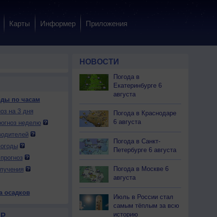
Карты
Информер
Приложения
НОВОСТИ
Погода в
Екатеринбурге 6
августа
оды по часам
 пт
8 сб
8 сб
8 сб
8 сб
8 сб
8 сб
8 сб
8 сб
оз на 3 дня
Погода в Краснодаре
2:00
1:00
4:00
7:00
10:00
13:00
16:00
19:00
22:00
6 августа
огноз неделю
водителей
Погода в Санкт-
погоды
Петербурге 6 августа
прогноз
0.0
0.0
0.0
0.0
0.0
0.0
0.0
0.0
0.0
Погода в Москве 6
лучения
августа
23
+22
+22
+21
+26
+30
+30
+25
+23
а осадков
Июль в России стал
23
+21
+20
+19
+27
+31
+31
+26
+22
самым тёплым за всю
0
0
0
0
0
0
0
0
0
историю
Р