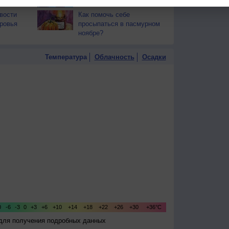
вости
Как помочь себе
ровья
просыпаться в пасмурном
ноябре?
Температура
Облачность
Осадки
 для получения подробных данных