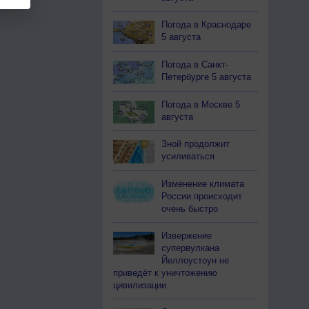
Погода в Краснодаре
5 августа
Погода в Санкт-
Петербурге 5 августа
Погода в Москве 5
августа
Зной продолжит
усиливаться
Изменение климата
России происходит
очень быстро
Извержение
супервулкана
Йеллоустоун не
приведёт к уничтожению
цивилизации