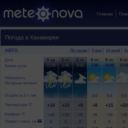
Главная
Пои
Погода в Кахамарке
АВТО
По часам
3 дня
14 дней
С
5 ср
6 чт
6 чт
6 чт
6 чт
6 чт
Дата
22:00
1:00
4:00
7:00
10:00
13:0
Время суток
Облачность
Погодные явления
Осадки за 3 ч, мм
0.5
0.1
0.0
0.0
0.0
0.0
Температура °C
+10
+10
+9
+8
+15
+20
Комфорт,°C
+10
+10
+9
+8
+15
+20
Прирост снега, см
0
0
0
0
0
0