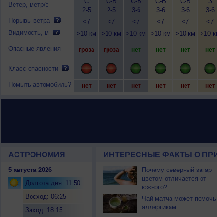
С
С-В
С-В
С-В
С-В
З
Ветер, метр/с
2-5
2-5
3-6
3-6
3-6
3-6
Порывы ветра
<7
<7
<7
<7
<7
<7
Видимость, м
>10 км
>10 км
>10 км
>10 км
>10 км
>10 к
Опасные явления
гроза
гроза
нет
нет
нет
нет
Класс опасности
Помыть автомобиль?
нет
нет
нет
нет
нет
нет
АСТРОНОМИЯ
ИНТЕРЕСНЫЕ ФАКТЫ О ПРИ
5 августа 2026
Почему северный загар
цветом отличается от
Долгота дня: 11:50
южного?
Восход: 06:25
Чай матча может помочь
аллергикам
Заход: 18:15