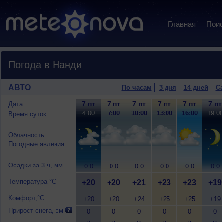
Главная
Пои
Погода в Нанди
АВТО
По часам
3 дня
14 дней
С
7 пт
7 пт
7 пт
7 пт
7 пт
7 пт
Дата
4:00
7:00
10:00
13:00
16:00
19:0
Время суток
Облачность
Погодные явления
Осадки за 3 ч, мм
0.0
0.0
0.0
0.0
0.0
0.0
Температура °C
+20
+20
+21
+23
+23
+19
Комфорт,°C
+20
+20
+24
+25
+25
+19
Прирост снега, см
0
0
0
0
0
0