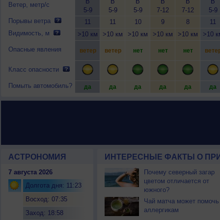
В
В
В
В
В
В
Ветер, метр/с
5-9
5-9
5-9
7-12
7-12
5-9
Порывы ветра
11
11
10
9
8
11
Видимость, м
>10 км
>10 км
>10 км
>10 км
>10 км
>10 к
Опасные явления
ветер
ветер
нет
нет
нет
вете
Класс опасности
Помыть автомобиль?
да
да
да
да
да
да
АСТРОНОМИЯ
ИНТЕРЕСНЫЕ ФАКТЫ О ПРИ
7 августа 2026
Почему северный загар
цветом отличается от
Долгота дня: 11:23
южного?
Восход: 07:35
Чай матча может помочь
аллергикам
Заход: 18:58