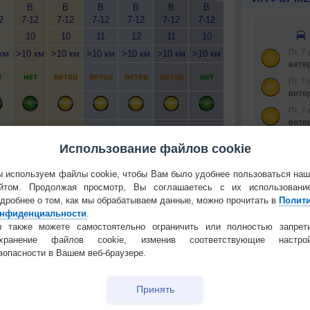
В
В
В
В
В
В
В
В
2
7-12
7-12
7-12
7-12
7-12
7-12
7-12
7-12
7
10
10
11
12
11
10
11
10
км
>10 км
>10 км
>10 км
>10 км
>10 км
>10 км
>10 км
>10 км
>1
т
нет
ветер
ветер
ветер
ветер
нет
ветер
нет
в
т
нет
нет
нет
нет
нет
нет
нет
нет
Использование файлов cookie
 используем файлы cookie, чтобы Вам было удобнее пользоваться на
йтом. Продолжая просмотр, Вы соглашаетесь с их использовани
дробнее о том, как мы обрабатываем данные, можно прочитать в
Полит
нфиденциальности
.
Установите
 О ПРИРОДЕ И ЧЕЛОВЕКЕ
 также можете самостоятельно ограничить или полностью запрет
охранение файлов cookie, изменив соответствующие настрой
РЕКЛАМА
й загар
Букет сирени вреден для
зопасности в Вашем веб-браузере.
тся от
здоровья
КОНТАКТ
т помочь
Какие месяцы выбирать
Принять
О проекте
для отпуска?