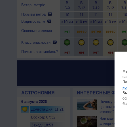
В
В
В
В
В
Ветер, метр/с
5-9
7-12
7-12
7-12
7-1
Порывы ветра
10
11
11
11
10
Видимость, м
>10 км
>10 км
>10 км
>10 км
>10 
Опасные явления
нет
ветер
ветер
ветер
не
Класс опасности
Помыть автомобиль?
нет
нет
нет
нет
не
Мы
са
По
ко
АСТРОНОМИЯ
ИНТЕРЕСНЫЕ ФАКТЫ
Вы
с
6 августа 2026
Почему северны
бе
цветом отличае
Долгота дня: 11:21
южного?
Восход: 07:32
Чай матча може
аллергикам
Заход: 18:53