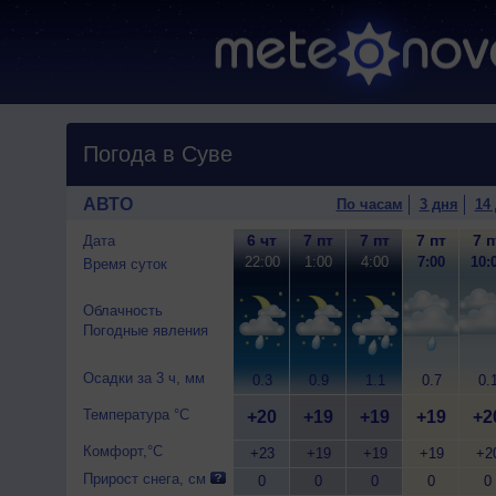
Погода в Суве
АВТО
По часам
3 дня
14
6 чт
7 пт
7 пт
7 пт
7 п
Дата
22:00
1:00
4:00
7:00
10:
Время суток
Облачность
Погодные явления
Осадки за 3 ч, мм
0.3
0.9
1.1
0.7
0.
Температура °C
+20
+19
+19
+19
+2
Комфорт,°C
+23
+19
+19
+19
+2
Прирост снега, см
0
0
0
0
0