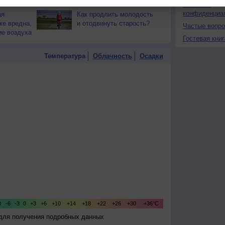
Политика
конфиденциа
ая
Как продлить молодость
же вредна,
и отодвинуть старость?
Частые вопр
ие воздуха
Гостевая книг
Температура
Облачность
Осадки
 для получения подробных данных