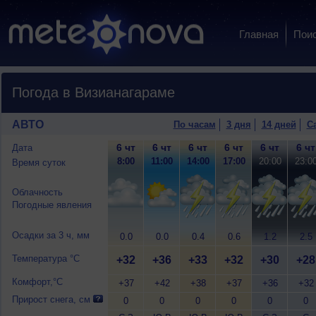
Главная
Пои
Погода в Визианагараме
АВТО
По часам
3 дня
14 дней
С
6 чт
6 чт
6 чт
6 чт
6 чт
6 чт
Дата
8:00
11:00
14:00
17:00
20:00
23:0
Время суток
Облачность
Погодные явления
Осадки за 3 ч, мм
0.0
0.0
0.4
0.6
1.2
2.5
Температура °C
+32
+36
+33
+32
+30
+28
Комфорт,°C
+37
+42
+38
+37
+36
+32
Прирост снега, см
0
0
0
0
0
0