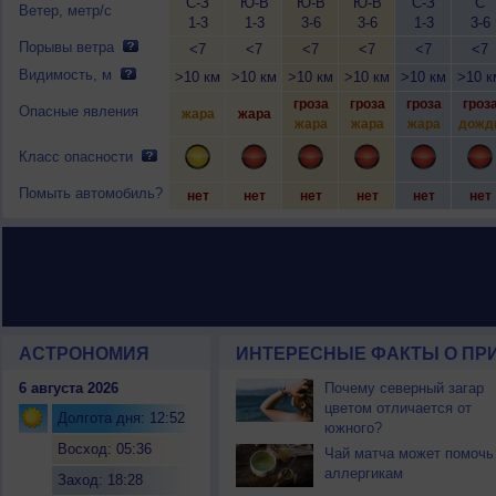
С-З
Ю-В
Ю-В
Ю-В
С-З
С
Ветер, метр/с
1-3
1-3
3-6
3-6
1-3
3-6
Порывы ветра
<7
<7
<7
<7
<7
<7
Видимость, м
>10 км
>10 км
>10 км
>10 км
>10 км
>10 к
гроза
гроза
гроза
гроз
Опасные явления
жара
жара
жара
жара
жара
дожд
Класс опасности
Помыть автомобиль?
нет
нет
нет
нет
нет
нет
АСТРОНОМИЯ
ИНТЕРЕСНЫЕ ФАКТЫ О ПРИ
6 августа 2026
Почему северный загар
цветом отличается от
Долгота дня: 12:52
южного?
Восход: 05:36
Чай матча может помочь
аллергикам
Заход: 18:28