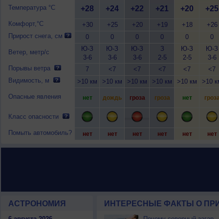
Температура °C
+28
+24
+22
+21
+20
+25
Комфорт,°C
+30
+25
+20
+19
+18
+26
Прирост снега, см
0
0
0
0
0
0
Ю-З
Ю-З
Ю-З
З
Ю-З
Ю-З
Ветер, метр/с
3-6
3-6
3-6
2-5
2-5
3-6
Порывы ветра
7
<7
<7
<7
<7
<7
Видимость, м
>10 км
>10 км
>10 км
>10 км
>10 км
>10 к
Опасные явления
нет
дождь
гроза
гроза
нет
гроз
Класс опасности
Помыть автомобиль?
нет
нет
нет
нет
нет
нет
АСТРОНОМИЯ
ИНТЕРЕСНЫЕ ФАКТЫ О ПРИ
6 августа 2026
Почему северный загар