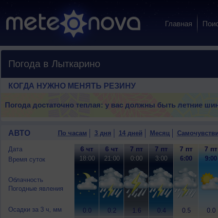
Главная
Пои
Погода в Лыткарино
КОГДА НУЖНО МЕНЯТЬ РЕЗИНУ
Погода достаточно теплая: у вас должны быть летние ши
АВТО
По часам
3 дня
14 дней
Месяц
Самочувств
6 чт
6 чт
7 пт
7 пт
7 пт
7 пт
Дата
18:00
21:00
0:00
3:00
6:00
9:00
Время суток
Облачность
Погодные явления
Осадки за 3 ч, мм
0.0
0.2
1.6
0.4
0.5
0.0