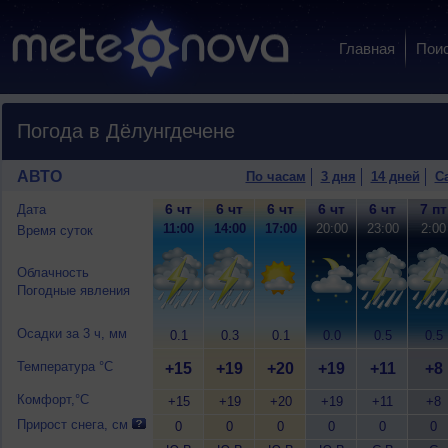
Главная
Пои
Погода в Дёлунгдечене
АВТО
По часам
3 дня
14 дней
С
6 чт
6 чт
6 чт
6 чт
6 чт
7 пт
Дата
11:00
14:00
17:00
20:00
23:00
2:00
Время суток
Облачность
Погодные явления
Осадки за 3 ч, мм
0.1
0.3
0.1
0.0
0.5
0.5
Температура °C
+15
+19
+20
+19
+11
+8
Комфорт,°C
+15
+19
+20
+19
+11
+8
Прирост снега, см
0
0
0
0
0
0