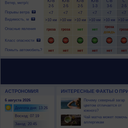
Ю-В
Ю-В
Ю-В
Ю-В
С-В
С
Ветер, метр/с
2-5
2-5
2-5
1-3
3-6
2-5
Порывы ветра
<7
<7
<7
<7
<7
<7
Видимость, м
>10 км
>10 км
>10 км
>10 км
>10 км
>10 к
гроза
Опасные явления
гроза
гроза
нет
нет
гроз
дождь
Класс опасности
Помыть автомобиль?
нет
нет
нет
нет
нет
нет
АСТРОНОМИЯ
ИНТЕРЕСНЫЕ ФАКТЫ О ПРИ
6 августа 2026
Почему северный загар
цветом отличается от
Долгота дня: 13:26
южного?
Восход: 07:19
Чай матча может помочь
аллергикам
Заход: 20:45