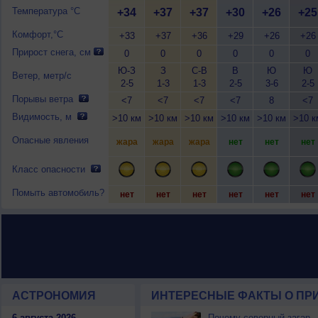
Температура °C
+34
+37
+37
+30
+26
+25
Комфорт,°C
+33
+37
+36
+29
+26
+26
Прирост снега, см
0
0
0
0
0
0
Ю-З
З
С-В
В
Ю
Ю
Ветер, метр/с
2-5
1-3
1-3
2-5
3-6
2-5
Порывы ветра
<7
<7
<7
<7
8
<7
Видимость, м
>10 км
>10 км
>10 км
>10 км
>10 км
>10 к
Опасные явления
жара
жара
жара
нет
нет
нет
Класс опасности
Помыть автомобиль?
нет
нет
нет
нет
нет
нет
АСТРОНОМИЯ
ИНТЕРЕСНЫЕ ФАКТЫ О ПРИ
6 августа 2026
Почему северный загар