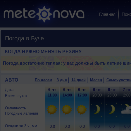
Главная
Пои
Погода в Буче
КОГДА НУЖНО МЕНЯТЬ РЕЗИНУ
Погода достаточно теплая: у вас должны быть летние ши
АВТО
По часам
3 дня
14 дней
Месяц
Самочувств
6 чт
6 чт
6 чт
6 чт
6 чт
7 пт
Дата
11:00
14:00
17:00
20:00
23:00
2:00
Время суток
Облачность
Погодные явления
Осадки за 3 ч, мм
0.0
0.0
0.0
0.0
0.0
0.0