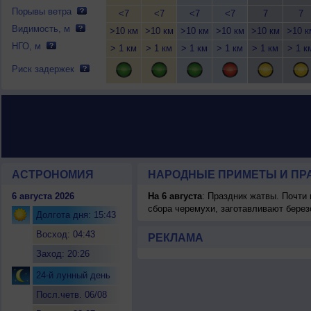
Порывы ветра
<7
<7
<7
<7
7
7
Видимость, м
>10 км
>10 км
>10 км
>10 км
>10 км
>10 к
НГО, м
> 1 км
> 1 км
> 1 км
> 1 км
> 1 км
> 1 к
Риск задержек
АСТРОНОМИЯ
НАРОДНЫЕ ПРИМЕТЫ И ПР
6 августа 2026
На 6 августа
: Праздник жатвы. Почти
сбора черемухи, заготавливают берез
Долгота дня: 15:43
Восход: 04:43
РЕКЛАМА
Заход: 20:26
24-й лунный день
Посл.четв. 06/08