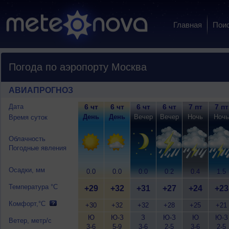
Главная
Пои
Погода по аэропорту Москва
АВИАПРОГНОЗ
Дата
6 чт
6 чт
6 чт
6 чт
7 пт
7 пт
День
День
Вечер
Вечер
Ночь
Ночь
Время суток
Облачность
Погодные явления
Осадки, мм
0.0
0.0
0.0
0.2
0.4
1.5
Температура °C
+29
+32
+31
+27
+24
+23
Комфорт,°C
+30
+32
+32
+28
+25
+21
Ю
Ю-З
З
Ю-З
Ю
Ю-З
Ветер, метр/с
3-6
5-9
3-6
2-5
3-6
2-5