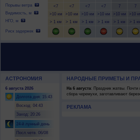
Порывы ветра
<7
<7
<7
<7
7
7
Видимость, м
>10 км
>10 км
>10 км
>10 км
>10 км
>10 к
НГО, м
> 1 км
> 1 км
> 1 км
> 1 км
> 1 км
> 1 к
Риск задержек
АСТРОНОМИЯ
НАРОДНЫЕ ПРИМЕТЫ И ПР
6 августа 2026
На 6 августа
: Праздник жатвы. Почти
сбора черемухи, заготавливают берез
Долгота дня: 15:43
Восход: 04:43
РЕКЛАМА
Заход: 20:26
24-й лунный день
Посл.четв. 06/08