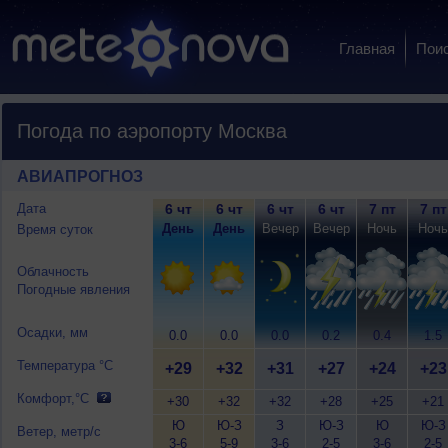
Главная
Пои
Погода по аэропорту Москва
АВИАПРОГНОЗ
Дата
6 чт
6 чт
6 чт
6 чт
7 пт
7 пт
День
День
Вечер
Вечер
Ночь
Ночь
Время суток
Облачность
Погодные явления
Осадки, мм
0.0
0.0
0.0
0.2
0.4
1.5
Температура °C
+29
+32
+31
+27
+24
+23
Комфорт,°C
+30
+32
+32
+28
+25
+21
Ю
Ю-З
З
Ю-З
Ю
Ю-З
Ветер, метр/с
3-6
5-9
3-6
2-5
3-6
2-5