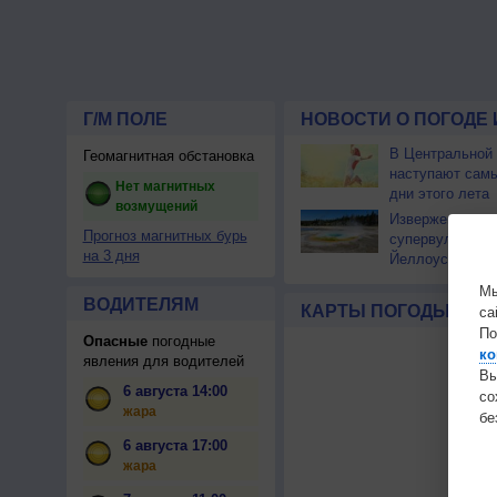
Г/М ПОЛЕ
НОВОСТИ О ПОГОДЕ 
В Центральной
Геомагнитная обстановка
наступают сам
Нет магнитных
дни этого лета
возмущений
Извержение
Прогноз магнитных бурь
супервулкана
на 3 дня
Йеллоустоун не
к уничтожению
Мы
цивилизации
ВОДИТЕЛЯМ
КАРТЫ ПОГОДЫ
са
По
Опасные
погодные
ко
явления для водителей
Вы
6 августа 14:00
с
жара
бе
6 августа 17:00
жара