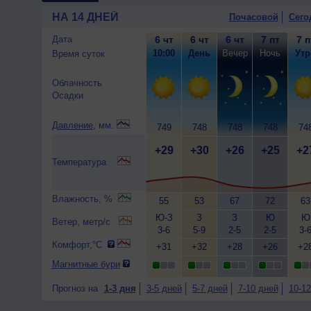
НА 14 ДНЕЙ
Почасовой
Сего
Дата
6 чт
6 чт
6 чт
7 пт
7 п
10:00
День
Вечер
Ночь
Утр
Время суток
Облачность
Осадки
Давление
, мм.
749
748
748
748
74
+29
+30
+26
+25
+2
Температура
Влажность, %
55
53
67
72
63
Ю-З
З
З
Ю
Ю
Ветер, метр/с
3-6
5-9
2-5
2-5
3-
Комфорт,°C
+31
+32
+28
+26
+2
Магнитные бури
Прогноз на
1-3 дня
3-5 дней
5-7 дней
7-10 дней
10-12