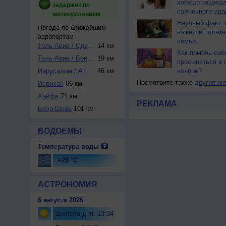
хорошо защища
задержек по
солнечного уда
метеоусловиям
Научный факт: 
Погода по ближайшим
важны и полезн
аэропортам
семьи
Тель-Авив / Сде-Д...
14 км
Как помочь себ
Тель-Авив / Бен-Г...
19 км
просыпаться в 
Иерусалим / Атаро...
46 км
ноябре?
Посмотрите также
другие ин
Иерихон
66 км
Хайфа
71 км
РЕКЛАМА
Беэр-Шева
101 км
ВОДОЕМЫ
Температура воды
+29 °C
АСТРОНОМИЯ
6 августа 2026
Долгота дня: 13:34