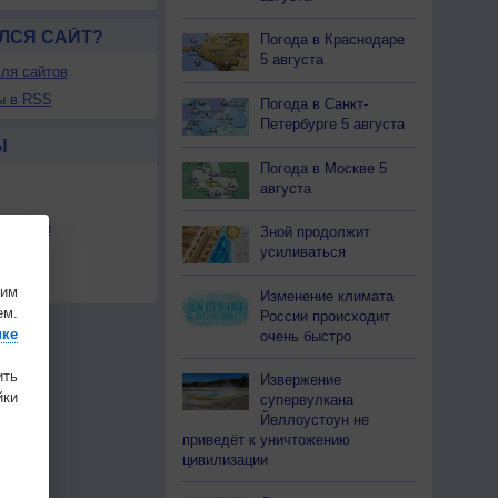
ЛСЯ САЙТ?
Погода в Краснодаре
5 августа
ля сайтов
ы в RSS
Погода в Санкт-
Петербурге 5 августа
Ы
Погода в Москве 5
августа
льности
Зной продолжит
усиливаться
осы
а
шим
Изменение климата
ем.
России происходит
ике
очень быстро
ить
Извержение
ки
супервулкана
Йеллоустоун не
приведёт к уничтожению
цивилизации