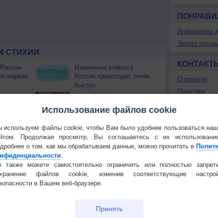
ПОНРАВИ
Информеры д
Экпорт погод
И СТИХИИ
КОНТАКТ
 России
Изменение климата
ые жаркие
России происходит очень
О проекте
быстро
Политика
Штат Вашингтон охватили
конфиденциа
лесные пожары
Использование файлов cookie
Частые вопр
 приведёт
Гостевая книг
 используем файлы cookie, чтобы Вам было удобнее пользоваться на
Температура
Облачность
Осадки
йтом. Продолжая просмотр, Вы соглашаетесь с их использовани
дробнее о том, как мы обрабатываем данные, можно прочитать в
Полит
нфиденциальности
.
 также можете самостоятельно ограничить или полностью запрет
охранение файлов cookie, изменив соответствующие настрой
зопасности в Вашем веб-браузере.
Принять