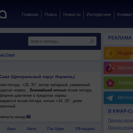
Главная
Поиск
Новости
Интересное
Климат
РЕКЛАМА
Индекс
ар-Саве
Магни
Саве (Центральный округ Израиль)
Аллерг
ая погода, +29..31°, ветер западный, умеренный.
еделах нормы. .
Ближайшей ночью
ясная погода,
сферное давление в пределах нормы.
Метеон
ожидается ясная погода; ночью +24..26°, днем
меренный.
В КФАР-С
 минуты назад
Прогноз пого
Погода сегод
Агро
Авто
Г/м бури
УФ-индекс