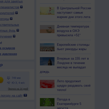
дня для занятых
специалистов
В Центральной России
наступают самые
водителей
 вс
9 вс
10 пн
10 пн
10 пн
10 пн
11 вт
11 вт
11 вт
жаркие дни этого лета
ень
Вечер
Ночь
Утро
День
Вечер
Ночь
Утро
День
погоды
вствительных
Дневная температура
итных бурь
воздуха в ОАЭ
превысила +51°
лучения
ы
Европейские столицы
46
747
746
746
746
747
746
748
747
а осадков
бьют рекорды жары
31
+27
+25
+29
+32
+27
+27
+30
+34
е давление
Впервые за 155 лет в
Лондоне в течение
Р
месяца не выпадал
49
67
67
51
41
63
52
48
36
дождь
З
С-З
С
С-З
С-З
С
С
С-З
С-З
-9
2-5
1-3
1-3
5-9
3-6
2-5
1-3
5-9
Лето продолжит
щедро раздавать своё
32
+29
+26
+30
+33
+29
+28
+30
+34
тепло!
 погоду на сайт
Погода в
Екатеринбурге 5
августа