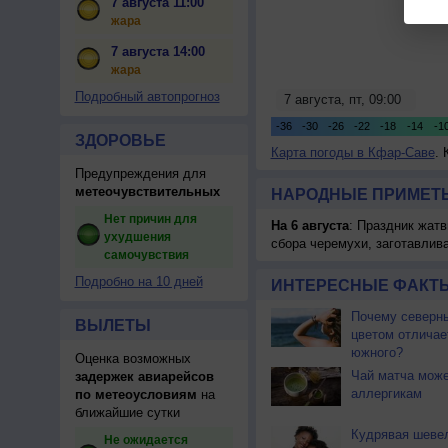
7 августа 11:00
жара
7 августа 14:00
жара
Подробный автопрогноз
ЗДОРОВЬЕ
Карта погоды в Кфар-Саве
. 
Предупреждения для
метеочувствительных
НАРОДНЫЕ ПРИМЕТЫ
Нет причин для
На 6 августа
: Праздник жатв
ухудшения
сбора черемухи, заготавлив
самочувствия
Подробно на 10 дней
ИНТЕРЕСНЫЕ ФАКТЫ
Почему северны
ВЫЛЕТЫ
цветом отличае
южного?
Оценка возможных
Чай матча може
задержек авиарейсов
аллергикам
по метеоусловиям
на
ближайшие сутки
Кудрявая шеве
Не ожидается