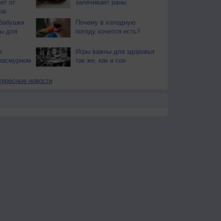
ет от
залечивает раны
ра
бабушки
Почему в холодную
ы для
погоду хочется есть?
е
Игры важны для здоровья
пасмурном
так же, как и сон
тересные новости