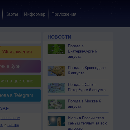
Карты
Информер
Приложения
НОВОСТИ
Погода в
Екатеринбурге 6
 УФ-излучения
августа
тные бури
Погода в Краснодаре
6 августа
ия на цветение
Погода в Санкт-
Петербурге 6 августа
ова в Telegram
Погода в Москве 6
августа
АВЕ
ды по часам
Июль в России стал
самым тёплым за всю
ня
и
завтра
историю