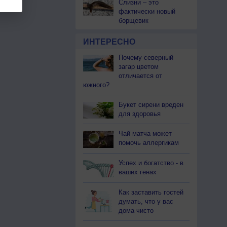
Слизни – это
фактически новый
борщевик
ИНТЕРЕСНО
Почему северный
загар цветом
отличается от
южного?
Букет сирени вреден
для здоровья
Чай матча может
помочь аллергикам
Успех и богатство - в
ваших генах
Как заставить гостей
думать, что у вас
дома чисто