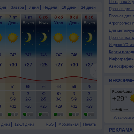
Погода на 3 
дня
Завтра
3 дня
Неделя
10 дней
14 дней
Прогноз для 
Прогноз для 
т
7 пт
7 пт
8 сб
8 сб
8 сб
8 сб
9 вс
9 вс
9
о
День
Вечер
Ночь
Утро
День
Вечер
Ночь
Утро
Д
Агропрогноз 
Для метеочу
Прогноз магн
Индекс УФ-из
Карты погод
8
747
747
746
747
746
747
746
746
7
Инфографик
7
+30
+27
+25
+27
+30
+27
+25
+27
+
Атмосферно
ИНФОРМЕ
51
68
76
68
56
75
83
69
З
З
Ю
Ю
З
З
Ю-З
Ю
6
5-9
2-5
2-5
3-6
5-9
2-5
1-3
3-6
5
8
+31
+28
+26
+29
+32
+29
+26
+29
+
Установите
 дней
12-14 дней
RSS
Мобильная
Печать
РЕКЛАМА