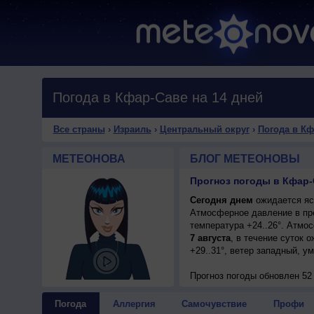
Погода в Кфар-Саве на 14 дней
Все страны
›
Израиль
›
Центральный округ
›
Погода в Кф
МЕТЕОНОВА
БЛОГ МЕТЕОНОВЫ
Прогноз погоды в Кфар-
Сегодня днем
ожидается ясн
Атмосферное давление в пр
температура +24..26°. Атмо
7 августа
, в течение суток 
+29..31°, ветер западный, у
Прогноз погоды
обновлен 52
Погода
Аллергия
Самочувствие
Профи