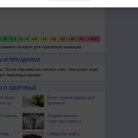
Кликните на карте для просмотра анимации.
 И ПРАЗДНИКИ
ы. Почти повсеместно поспел хлеб. Наступает пора
ают березовые веники.
 О ЗДОРОВЬЕ
й загар
Букет сирени вреден для
тся от
здоровья
т помочь
4 удивительных
симптома стресса
люра
Сибирская нефть