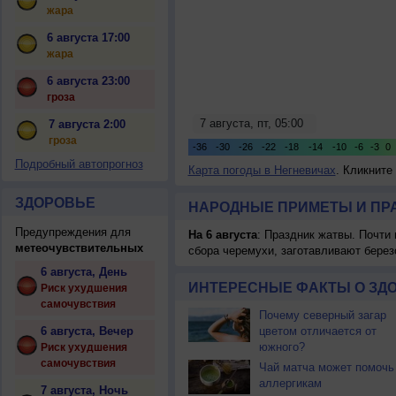
жара
6 августа 17:00
жара
6 августа 23:00
гроза
7 августа 2:00
гроза
Подробный автопрогноз
Карта погоды в Негневичах
. Кликните
ЗДОРОВЬЕ
НАРОДНЫЕ ПРИМЕТЫ И ПР
Предупреждения для
На 6 августа
: Праздник жатвы. Почти
метеочувствительных
сбора черемухи, заготавливают берез
6 августа, День
ИНТЕРЕСНЫЕ ФАКТЫ О ЗД
Риск ухудшения
самочувствия
Почему северный загар
6 августа, Вечер
цветом отличается от
южного?
Риск ухудшения
самочувствия
Чай матча может помочь
аллергикам
7 августа, Ночь