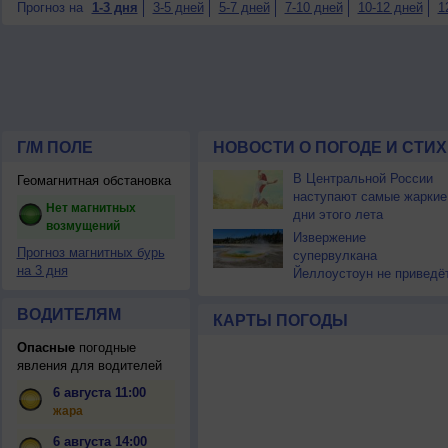
Прогноз на
1-3 дня
3-5 дней
5-7 дней
7-10 дней
10-12 дней
1
Г/М ПОЛЕ
НОВОСТИ О ПОГОДЕ И СТИ
В Центральной России
Геомагнитная обстановка
наступают самые жаркие
Нет магнитных
дни этого лета
возмущений
Извержение
Прогноз магнитных бурь
супервулкана
на 3 дня
Йеллоустоун не приведё
к уничтожению
цивилизации
ВОДИТЕЛЯМ
КАРТЫ ПОГОДЫ
Опасные
погодные
явления для водителей
6 августа 11:00
жара
6 августа 14:00