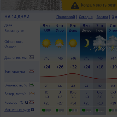
Когда менять рези
НА 14 ДНЕЙ
Почасовой
Сегодня
Завтра
3 
Дата
6 чт
6 чт
6 чт
6 чт
7 пт
7 пт
7:00
Утро
День
Вечер
Ночь
Утро
Время суток
Облачность
Осадки
Давление
, мм.
746
746
746
745
746
747
+24
+26
+32
+24
+18
+19
Температура
Влажность, %
70
64
43
74
92
83
Ю
З
Ю-З
З
С-З
С-З
Ветер, метр/с
1-3
1-3
3-6
1-3
3-6
3-6
Комфорт,°C
+25
+27
+34
+25
+18
+19
Магнитные бури