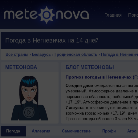
Главная
Пои
Погода в Негневичах на 14 дней
Все страны
›
Беларусь
›
Гродненская область
›
Погода в Негневи
МЕТЕОНОВА
БЛОГ МЕТЕОНОВЫ
Прогноз погоды в Негневичах (Г
Сегодня днем
ожидается ясная погода
умеренный. Атмосферное давление в 
переменная облачность, небольшой д
+17..19°. Атмосферное давление в п
7 августа
, в течение суток ожидаетс
возможна гроза; ночью +17..19°, днем
Прогноз погоды
обновлен 3 часа 53 м
Погода
Аллергия
Самочувствие
Профи
Агро