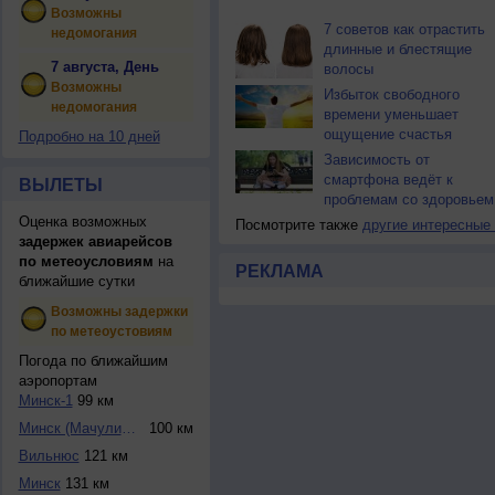
Возможны
7 советов как отрастить
недомогания
длинные и блестящие
7 августа, День
волосы
Возможны
Избыток свободного
недомогания
времени уменьшает
ощущение счастья
Подробно на 10 дней
Зависимость от
смартфона ведёт к
ВЫЛЕТЫ
проблемам со здоровьем
Оценка возможных
Посмотрите также
другие интересные
задержек авиарейсов
по метеоусловиям
на
РЕКЛАМА
ближайшие сутки
Возможны задержки
по метеоустовиям
Погода по ближайшим
аэропортам
Минск-1
99 км
Минск (Мачулищи)
100 км
Вильнюс
121 км
Минск
131 км