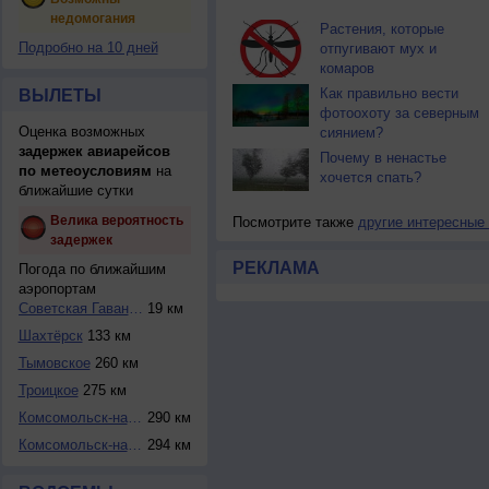
недомогания
Растения, которые
Подробно на 10 дней
отпугивают мух и
комаров
Как правильно вести
ВЫЛЕТЫ
фотоохоту за северным
Оценка возможных
сиянием?
задержек авиарейсов
Почему в ненастье
по метеоусловиям
на
хочется спать?
ближайшие сутки
Велика вероятность
Посмотрите также
другие интересные
задержек
РЕКЛАМА
Погода по ближайшим
аэропортам
Советская Гавань ...
19 км
Шахтёрск
133 км
Тымовское
260 км
Троицкое
275 км
Комсомольск-на-Ам...
290 км
Комсомольск-на-Ам...
294 км