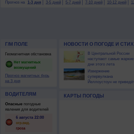
Прогноз на
1-3 дня
3-5 дней
5-7 дней
7-10 дней
10-12 дней
1
Г/М ПОЛЕ
НОВОСТИ О ПОГОДЕ И СТИ
В Центральной России
Геомагнитная обстановка
наступают самые жаркие
Нет магнитных
дни этого лета
возмущений
Извержение
Прогноз магнитных бурь
супервулкана
на 3 дня
Йеллоустоун не приведё
к уничтожению
цивилизации
ВОДИТЕЛЯМ
КАРТЫ ПОГОДЫ
Опасные
погодные
явления для водителей
6 августа 22:00
огр.вид.
гроза