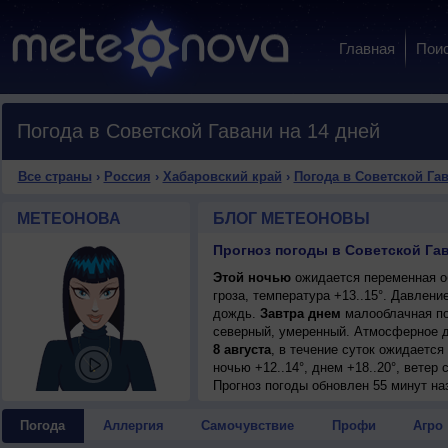
Главная
Пои
Погода в Советской Гавани на 14 дней
Все страны
›
Россия
›
Хабаровский край
›
Погода в Советской Га
МЕТЕОНОВА
БЛОГ МЕТЕОНОВЫ
Прогноз погоды в Советской Гав
Этой ночью
ожидается переменная о
гроза, температура +13..15°. Давлен
дождь.
Завтра днем
малооблачная пог
северный, умеренный. Атмосферное д
8 августа
, в течение суток ожидаетс
ночью +12..14°, днем +18..20°, ветер 
Прогноз погоды
обновлен 55 минут на
Погода
Аллергия
Самочувствие
Профи
Агро