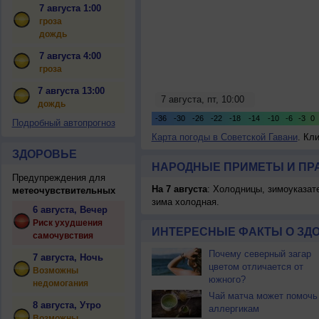
7 августа 1:00
гроза
дождь
7 августа 4:00
гроза
7 августа 13:00
дождь
Подробный автопрогноз
Карта погоды в Советской Гавани
. Кл
ЗДОРОВЬЕ
НАРОДНЫЕ ПРИМЕТЫ И ПР
Предупреждения для
На 7 августа
: Холодницы, зимоуказат
метеочувствительных
зима холодная.
6 августа, Вечер
Риск ухудшения
ИНТЕРЕСНЫЕ ФАКТЫ О ЗД
самочувствия
Почему северный загар
7 августа, Ночь
цветом отличается от
Возможны
южного?
недомогания
Чай матча может помочь
8 августа, Утро
аллергикам
Возможны