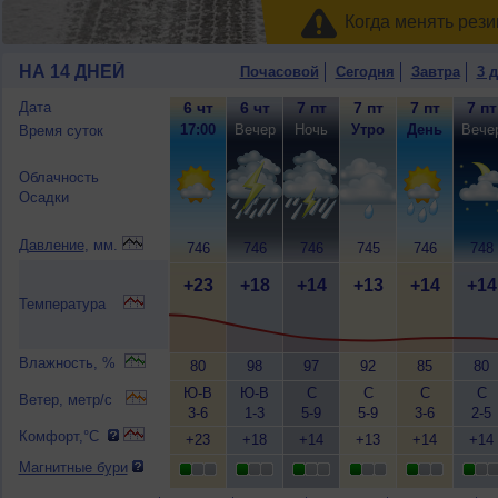
Когда менять рези
НА 14 ДНЕЙ
Почасовой
Сегодня
Завтра
3 
Дата
6 чт
6 чт
7 пт
7 пт
7 пт
7 пт
17:00
Вечер
Ночь
Утро
День
Вече
Время суток
Облачность
Осадки
Давление
, мм.
746
746
746
745
746
748
+23
+18
+14
+13
+14
+14
Температура
Влажность, %
80
98
97
92
85
80
Ю-В
Ю-В
С
С
С
С
Ветер, метр/с
3-6
1-3
5-9
5-9
3-6
2-5
Комфорт,°C
+23
+18
+14
+13
+14
+14
Магнитные бури