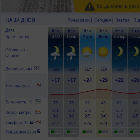
Когда менять рези
НА 14 ДНЕЙ
Почасовой
Сегодня
Завтра
3 
Дата
6 чт
6 чт
6 чт
6 чт
6 чт
7 пт
3:00
Ночь
Утро
День
Вечер
Ночь
Время суток
Облачность
Осадки
Давление
, мм.
748
748
747
746
746
746
+17
+17
+24
+29
+22
+20
Температура
Влажность, %
75
75
62
43
62
64
Ю-В
Ю-В
Ю-В
З
С-З
Ю
Ветер, метр/с
3-6
3-6
2-5
3-6
1-3
2-5
Комфорт,°C
+17
+17
+25
+29
+24
+24
Магнитные бури