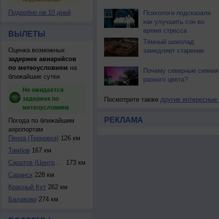
Подробно на 10 дней
Психологи подсказали
как улучшить сон во
время стресса
ВЫЛЕТЫ
Тёмный шоколад
Оценка возможных
замедляет старение
задержек авиарейсов
по метеоусловиям
на
Почему северные сияния
ближайшие сутки
разного цвета?
Не ожидается
задержек по
Посмотрите также
другие интересные
метеоусловиям
РЕКЛАМА
Погода по ближайшим
аэропортам
Пенза (Терновка)
126 км
Тамбов
167 км
Саратов (Централь...
173 км
Саранск
228 км
Красный Кут
262 км
Балаково
274 км