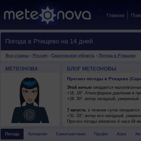
Главная
Пои
Погода в Ртищево на 14 дней
Все страны
›
Россия
›
Саратовская область
›
Погода в Ртищево
МЕТЕОНОВА
БЛОГ МЕТЕОНОВЫ
Прогноз погоды в Ртищево (Сар
Этой ночью
ожидается малооблачная
+16..18°. Атмосферное давление в п
+28..30°, ветер западный, умеренный
.
7 августа
, в течение суток ожидается
+31..33°, ветер юго-западный, умерен
Прогноз погоды
обновлен 4 часа 59 ми
Погода
Аллергия
Самочувствие
Профи
Агро
Ав