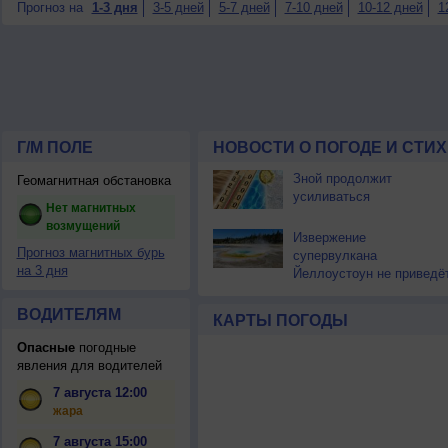
Прогноз на
1-3 дня
3-5 дней
5-7 дней
7-10 дней
10-12 дней
1
Г/М ПОЛЕ
НОВОСТИ О ПОГОДЕ И СТИ
Зной продолжит
Геомагнитная обстановка
усиливаться
Нет магнитных
возмущений
Извержение
Прогноз магнитных бурь
супервулкана
на 3 дня
Йеллоустоун не приведё
к уничтожению
цивилизации
ВОДИТЕЛЯМ
КАРТЫ ПОГОДЫ
Опасные
погодные
явления для водителей
7 августа 12:00
жара
7 августа 15:00