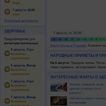
жара
7 августа 18:00
жара
Подробный автопрогноз
ЗДОРОВЬЕ
Предупреждения для
метеочувствительных
Карта погоды в Ртищево
. Кликните н
6 августа, Утро
Возможны
НАРОДНЫЕ ПРИМЕТЫ И ПР
недомогания
На 6 августа
: Праздник жатвы. Почти
6 августа, Вечер
сбора черемухи, заготавливают берез
Возможны
недомогания
ИНТЕРЕСНЫЕ ФАКТЫ О ЗД
7 августа, Утро
Почему северный загар
Возможны
цветом отличается от
недомогания
южного?
7 августа, Вечер
Чай матча может помочь
Возможны
аллергикам
недомогания