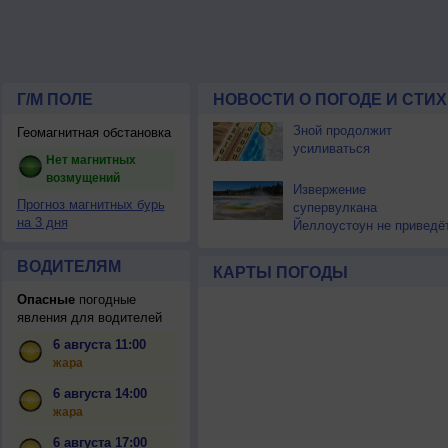
Г/М ПОЛЕ
НОВОСТИ О ПОГОДЕ И СТИ
Зной продолжит
Геомагнитная обстановка
усиливаться
Нет магнитных
возмущений
Извержение
Прогноз магнитных бурь
супервулкана
на 3 дня
Йеллоустоун не приведё
к уничтожению
цивилизации
ВОДИТЕЛЯМ
КАРТЫ ПОГОДЫ
Опасные
погодные
явления для водителей
6 августа 11:00
жара
6 августа 14:00
жара
6 августа 17:00