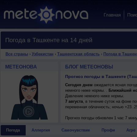
Главная
Пои
Погода в Ташкенте на 14 дней
Все страны
›
Узбекистан
›
Ташкентская область
›
Погода в Ташкен
МЕТЕОНОВА
БЛОГ МЕТЕОНОВЫ
Прогноз погоды в Ташкенте (Таш
Сегодня днем
ожидается ясная погода
немного ниже нормы. .
Ближайшей н
Давление немного ниже нормы.
7 августа
, в течение суток на фоне 
переменная облачность; ночью +23..25
Прогноз погоды
обновлен 1 час 7 мин
Погода
Аллергия
Самочувствие
Профи
Агро