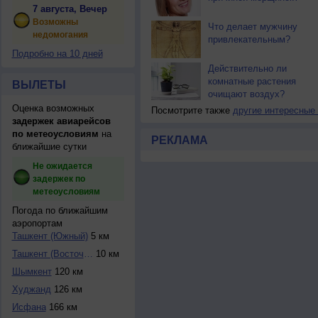
7 августа, Вечер
Возможны
Что делает мужчину
недомогания
привлекательным?
Подробно на 10 дней
Действительно ли
комнатные растения
ВЫЛЕТЫ
очищают воздух?
Оценка возможных
Посмотрите также
другие интересные
задержек авиарейсов
по метеоусловиям
на
РЕКЛАМА
ближайшие сутки
Не ожидается
задержек по
метеоусловиям
Погода по ближайшим
аэропортам
Ташкент (Южный)
5 км
Ташкент (Восточны...
10 км
Шымкент
120 км
Худжанд
126 км
Исфана
166 км