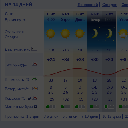
НА 14 ДНЕЙ
Почасовой
Сегодня
Зав
Дата
6 чт
6 чт
6 чт
6 чт
7 пт
7 пт
6:00
Утро
День
Вечер
Ночь
Утро
Время суток
Облачность
Осадки
Давление
, мм.
718
718
716
715
715
715
+24
+34
+38
+30
+24
+36
Температура
Влажность, %
33
17
10
18
25
12
В
З
З
С-В
Ю-В
Ю-З
Ветер, метр/с
2-5
2-5
2-5
1-3
2-5
3-6
Комфорт,°C
+25
+32
+35
+28
+25
+34
Магнитные бури
Прогноз на
1-3 дня
3-5 дней
5-7 дней
7-10 дней
10-12 дней
1