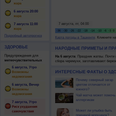
жара
6 августа 20:00
жара
7 августа 11:00
жара
Подробный автопрогноз
Карта погоды в Ташкенте
. Кликните н
ЗДОРОВЬЕ
НАРОДНЫЕ ПРИМЕТЫ И ПР
Предупреждения для
На 6 августа
: Праздник жатвы. Почти
метеочувствительных
сбора черемухи, заготавливают берез
6 августа, Утро
ИНТЕРЕСНЫЕ ФАКТЫ О ЗД
Возможны
недомогания
Почему северный загар
6 августа, Вечер
цветом отличается от
южного?
Возможны
недомогания
Чай матча может помочь
аллергикам
7 августа, Утро
Риск ухудшения
Может ли улыбка быть
самочувствия
причиной морщинок?