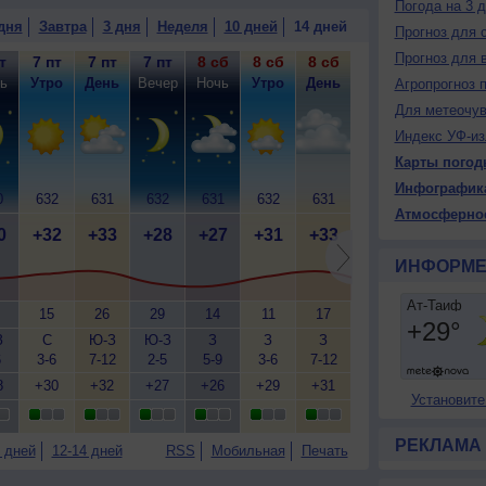
Погода на 3 
дня
Завтра
3 дня
Неделя
10 дней
14 дней
Прогноз для 
Прогноз для 
т
7 пт
7 пт
7 пт
8 сб
8 сб
8 сб
8 сб
9 вс
9
ь
Утро
День
Вечер
Ночь
Утро
День
Вечер
Ночь
У
Агропрогноз 
Для метеочу
Индекс УФ-из
Карты погод
Инфографик
0
632
631
632
631
632
631
632
631
6
Атмосферно
0
+32
+33
+28
+27
+31
+33
+28
+27
+
ИНФОРМЕ
15
26
29
14
11
17
18
13
З
С
Ю-З
Ю-З
З
З
З
З
З
6
3-6
7-12
2-5
5-9
3-6
7-12
5-9
5-9
3
8
+30
+32
+27
+26
+29
+31
+26
+26
+
Установите
РЕКЛАМА
 дней
12-14 дней
RSS
Мобильная
Печать