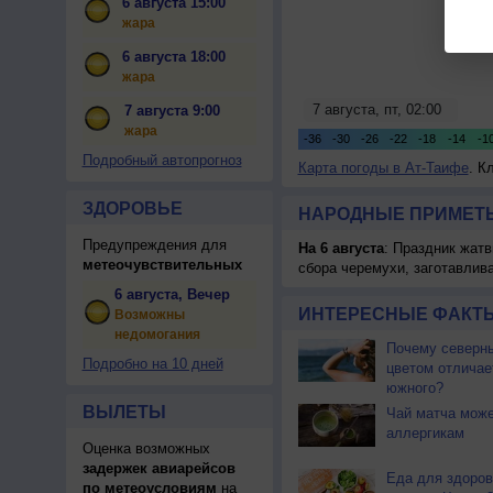
6 августа 15:00
жара
6 августа 18:00
жара
7 августа 9:00
жара
Подробный автопрогноз
Карта погоды в Ат-Таифе
. К
ЗДОРОВЬЕ
НАРОДНЫЕ ПРИМЕТЫ
Предупреждения для
На 6 августа
: Праздник жатв
метеочувствительных
сбора черемухи, заготавлив
6 августа, Вечер
ИНТЕРЕСНЫЕ ФАКТЫ
Возможны
недомогания
Почему северны
Подробно на 10 дней
цветом отличае
южного?
ВЫЛЕТЫ
Чай матча може
аллергикам
Оценка возможных
задержек авиарейсов
Еда для здоров
по метеоусловиям
на