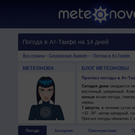
Погода в Ат-Таифе на 14 дней
Все страны
›
Саудовская Аравия
›
›
Погода в Ат-Таифе
МЕТЕОНОВА
БЛОГ МЕТЕОНОВЫ
Прогноз погоды в Ат-Та
Сегодня днем
ожидается пер
восточный, умеренный. Атмо
ночью
ясная погода, темпер
нормы.
7 августа
, в течение суток 
+32..34°, ветер западный, с
Прогноз погоды
обновлен 1 ч
Погода
Аллергия
Самочувствие
П