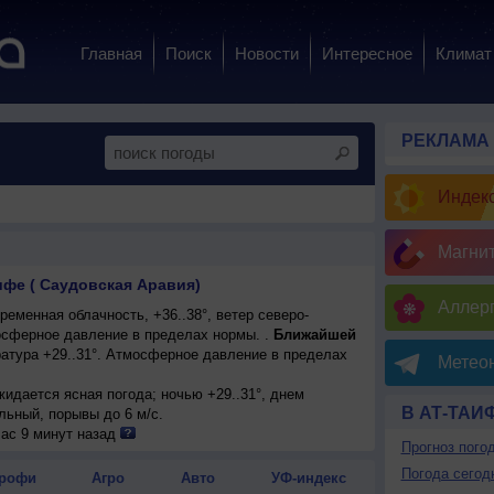
Главная
Поиск
Новости
Интересное
Климат
РЕКЛАМА
Индекс
Магни
ифе ( Саудовская Аравия)
Аллерг
еменная облачность, +36..38°, ветер северо-
сферное давление в пределах нормы. .
Ближайшей
атура +29..31°. Атмосферное давление в пределах
Метеон
ожидается ясная погода; ночью +29..31°, днем
В АТ-ТАИ
ильный, порывы до 6 м/с.
ас 9 минут назад
Прогноз пого
Погода сегод
рофи
Агро
Авто
УФ-индекс