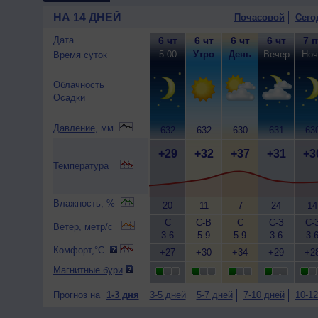
НА 14 ДНЕЙ
Почасовой
Сего
Дата
6 чт
6 чт
6 чт
6 чт
7 п
5:00
Утро
День
Вечер
Ноч
Время суток
Облачность
Осадки
Давление
, мм.
632
632
630
631
63
+29
+32
+37
+31
+3
Температура
Влажность, %
20
11
7
24
14
С
С-В
С
С-З
С-
Ветер, метр/с
3-6
5-9
5-9
3-6
3-
Комфорт,°C
+27
+30
+34
+29
+2
Магнитные бури
Прогноз на
1-3 дня
3-5 дней
5-7 дней
7-10 дней
10-12