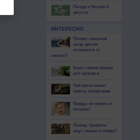
Погода в Москве 4
августа
ИНТЕРЕСНО
Почему северный
загар цветом
отличается от
южного?
Букет сирени вреден
для здоровья
Чай матча может
помочь аллергикам
Правда ли смеяться
полезно?
Почему трюфели
ищут свиньи и собаки?