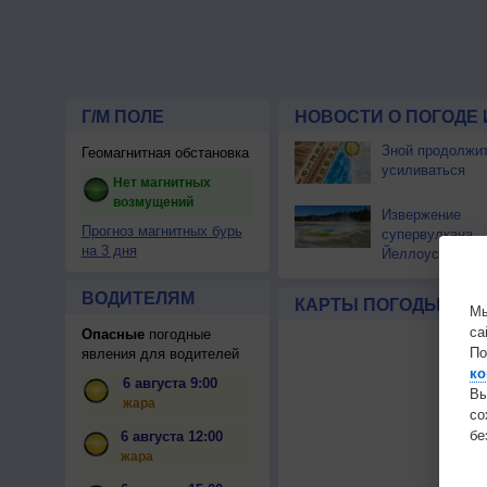
Г/М ПОЛЕ
НОВОСТИ О ПОГОДЕ 
Зной продолжи
Геомагнитная обстановка
усиливаться
Нет магнитных
возмущений
Извержение
Прогноз магнитных бурь
супервулкана
на 3 дня
Йеллоустоун не
к уничтожению
цивилизации
ВОДИТЕЛЯМ
КАРТЫ ПОГОДЫ
Мы
са
Опасные
погодные
По
явления для водителей
ко
6 августа 9:00
Вы
жара
с
бе
6 августа 12:00
жара