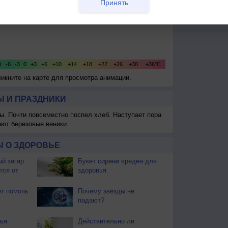
Принять
ликните на карте для просмотра анимации.
 И ПРАЗДНИКИ
ы. Почти повсеместно поспел хлеб. Наступает пора
ают березовые веники.
 О ЗДОРОВЬЕ
й загар
Букет сирени вреден для
тся от
здоровья
т помочь
Почему звёзды не
падают?
ья
Действительно ли