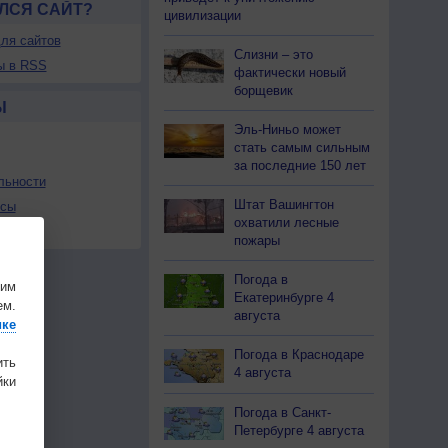
ЛСЯ САЙТ?
цивилизации
ля сайтов
Слизни – это
ы в RSS
фактически новый
борщевик
Ы
Эль-Ниньо может
стать самым сильным
за последние 150 лет
льности
Штат Вашингтон
осы
охватили лесные
а
пожары
Погода в
шим
Екатеринбурге 4
ем.
августа
ике
Погода в Краснодаре
ить
4 августа
ки
Погода в Санкт-
Петербурге 4 августа