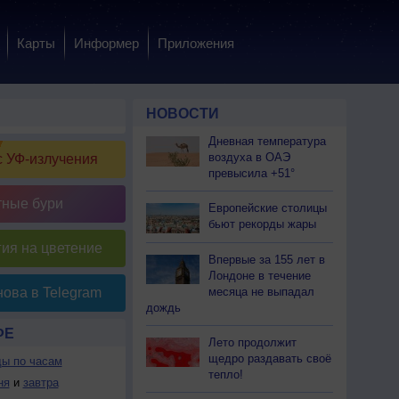
Карты
Информер
Приложения
НОВОСТИ
Дневная температура
воздуха в ОАЭ
 УФ-излучения
превысила +51°
тные бури
Европейские столицы
бьют рекорды жары
ия на цветение
Впервые за 155 лет в
Лондоне в течение
месяца не выпадал
ова в Telegram
дождь
ФЕ
Лето продолжит
щедро раздавать своё
ды по часам
тепло!
ня
и
завтра