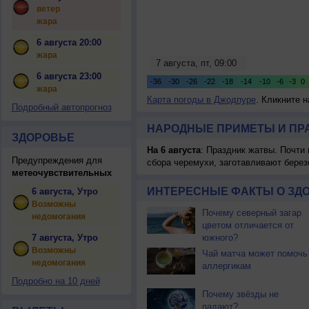
ветер
жара
6 августа 20:00
жара
6 августа 23:00
жара
Карта погоды в Джодпуре
. Кликните 
Подробный автопрогноз
НАРОДНЫЕ ПРИМЕТЫ И ПР
ЗДОРОВЬЕ
На 6 августа
: Праздник жатвы. Почти
Предупреждения для
сбора черемухи, заготавливают берез
метеочувствительных
ИНТЕРЕСНЫЕ ФАКТЫ О ЗД
6 августа, Утро
Возможны
Почему северный загар
недомогания
цветом отличается от
7 августа, Утро
южного?
Возможны
Чай матча может помочь
недомогания
аллергикам
Подробно на 10 дней
Почему звёзды не
падают?