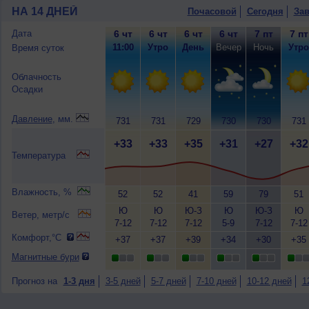
НА 14 ДНЕЙ
Почасовой
Сегодня
Зав
Дата
6 чт
6 чт
6 чт
6 чт
7 пт
7 пт
11:00
Утро
День
Вечер
Ночь
Утро
Время суток
Облачность
Осадки
Давление
, мм.
731
731
729
730
730
731
+33
+33
+35
+31
+27
+32
Температура
Влажность, %
52
52
41
59
79
51
Ю
Ю
Ю-З
Ю
Ю-З
Ю
Ветер, метр/с
7-12
7-12
7-12
5-9
7-12
7-12
Комфорт,°C
+37
+37
+39
+34
+30
+35
Магнитные бури
Прогноз на
1-3 дня
3-5 дней
5-7 дней
7-10 дней
10-12 дней
1