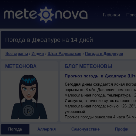
Главная
Пои
Погода в Джодпуре на 14 дней
Все страны
›
Индия
›
Штат Раджастхан
›
Погода в Джодпуре
МЕТЕОНОВА
БЛОГ МЕТЕОНОВЫ
Прогноз погоды в Джодпуре (Шт
Сегодня днем
ожидается ясная погода
порывы до 8 м/с. Давление немного н
малооблачная погода, температура +2
7 августа
, в течение суток на фоне 
малооблачная погода; ночью +26..28°,
умеренный.
Прогноз погоды
обновлен 4 часа 54 м
Погода
Аллергия
Самочувствие
Профи