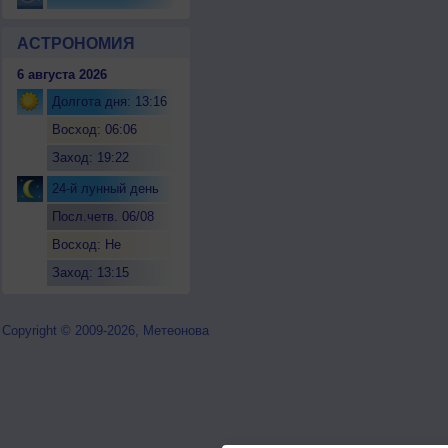
АСТРОНОМИЯ
6 августа 2026
Долгота дня: 13:16
Восход: 06:06
Заход: 19:22
24-й лунный день
Посл.четв. 06/08
Восход: Не
восходит
Заход: 13:15
Copyright © 2009-2026, Метеонова