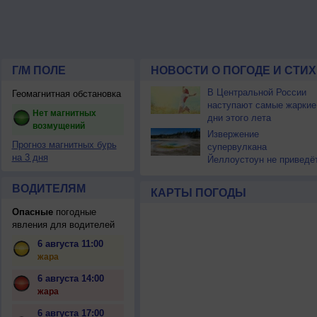
Г/М ПОЛЕ
НОВОСТИ О ПОГОДЕ И СТИ
В Центральной России
Геомагнитная обстановка
наступают самые жаркие
Нет магнитных
дни этого лета
возмущений
Извержение
Прогноз магнитных бурь
супервулкана
на 3 дня
Йеллоустоун не приведё
к уничтожению
цивилизации
ВОДИТЕЛЯМ
КАРТЫ ПОГОДЫ
Опасные
погодные
явления для водителей
6 августа 11:00
жара
6 августа 14:00
жара
6 августа 17:00