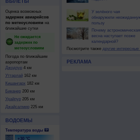
ВЫЛЕТЫ
Оценка возможных
У зелёного чая
задержек авиарейсов
обнаружили неожиданну
по метеоусловиям
на
пользу
ближайшие сутки
Почему астрономическая
весна наступает позже
Не ожидается
календарной?
задержек по
метеоусловиям
Посмотрите также
другие интересные
Погода по ближайшим
РЕКЛАМА
аэропортам
Джодпур
4 км
Уттарлай
162 км
Кишангарх
182 км
Биканер
200 км
Удайпур
205 км
Джайсалмер
225 км
ВОДОЕМЫ
Температура воды
+30 °C