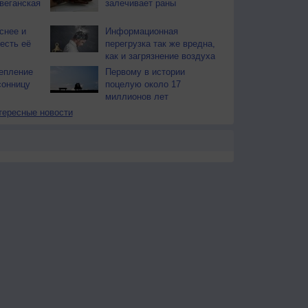
веганская
залечивает раны
снее и
Информационная
есть её
перегрузка так же вредна,
как и загрязнение воздуха
епление
Первому в истории
сонницу
поцелую около 17
миллионов лет
тересные новости