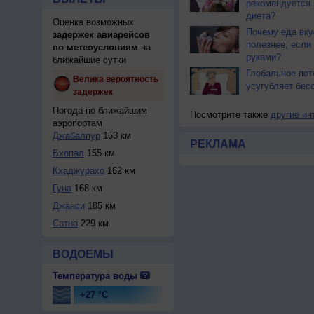
рекомендуется 
диета?
Оценка возможных
Почему еда вку
задержек авиарейсов
полезнее, если 
по метеоусловиям
на
руками?
ближайшие сутки
Глобальное пот
Велика вероятность
усугубляет бес
задержек
Погода по ближайшим
Посмотрите также
другие ин
аэропортам
Джабалпур
153 км
РЕКЛАМА
Бхопал
155 км
Кхаджурахо
162 км
Гуна
168 км
Джанси
185 км
Сатна
229 км
ВОДОЕМЫ
Температура воды
+27 °C