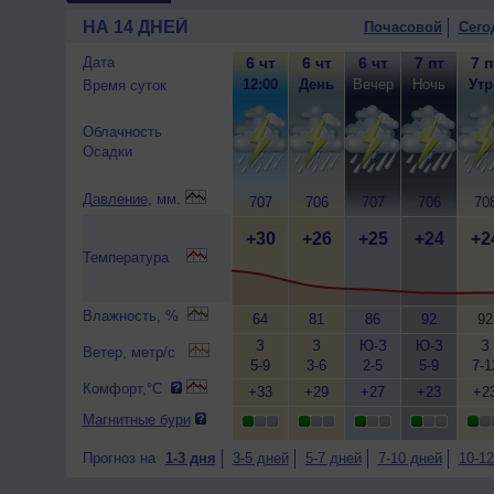
НА 14 ДНЕЙ
Почасовой
Сего
Дата
6 чт
6 чт
6 чт
7 пт
7 п
12:00
День
Вечер
Ночь
Утр
Время суток
Облачность
Осадки
Давление
, мм.
707
706
707
706
70
+30
+26
+25
+24
+2
Температура
Влажность, %
64
81
86
92
92
З
З
Ю-З
Ю-З
З
Ветер, метр/с
5-9
3-6
2-5
5-9
7-1
Комфорт,°C
+33
+29
+27
+23
+2
Магнитные бури
Прогноз на
1-3 дня
3-5 дней
5-7 дней
7-10 дней
10-12