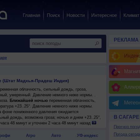
Главная
Поиск
Новости
Интересное
Климат
РЕКЛАМА
Индекс
гаре
Магни
е (Штат Мадхья-Прадеш Индия)
Аллерг
ременная облачность, сильный дождь, гроза,
дный, умеренный. Давление немного ниже нормы. .
роза.
Ближайшей ночью
переменная облачность,
Метеон
ература +23..25°. Давление немного ниже нормы.
на фоне пониженного давления ожидается
В САГАРЕ
ьный дождь, возможна гроза; ночью и днем +23..25°,
часа 48 минут и уточнен 2 часа 48 минут назад
Прогноз пого
Погода сегод
рофи
Агро
Авто
УФ-индекс