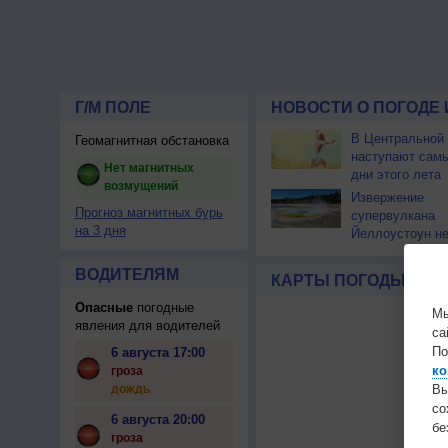
Г/М ПОЛЕ
НОВОСТИ О ПОГОДЕ 
В Центральной
Геомагнитная обстановка
наступают сам
Нет магнитных
дни этого лета
возмущений
Извержение
Прогноз магнитных бурь
супервулкана
на 3 дня
Йеллоустоун не
к уничтожению
цивилизации
ВОДИТЕЛЯМ
КАРТЫ ПОГОДЫ
Опасные
погодные
Мы
явления для водителей
са
По
6 августа 17:00
ко
гроза
дождь
Вы
с
6 августа 20:00
бе
гроза