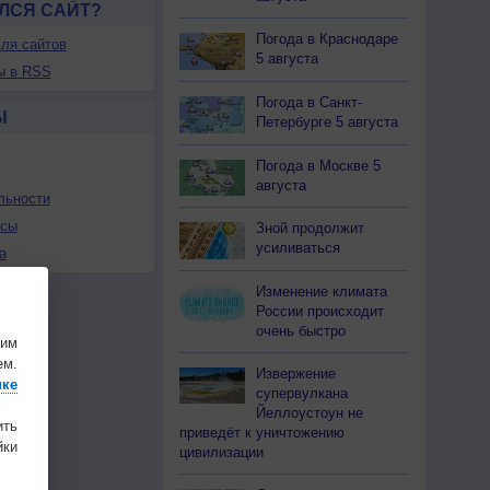
ЛСЯ САЙТ?
Погода в Краснодаре
ля сайтов
5 августа
ы в RSS
Погода в Санкт-
Ы
Петербурге 5 августа
Погода в Москве 5
августа
льности
осы
Зной продолжит
усиливаться
а
Изменение климата
России происходит
очень быстро
шим
ем.
Извержение
ике
супервулкана
Йеллоустоун не
ить
приведёт к уничтожению
ки
цивилизации