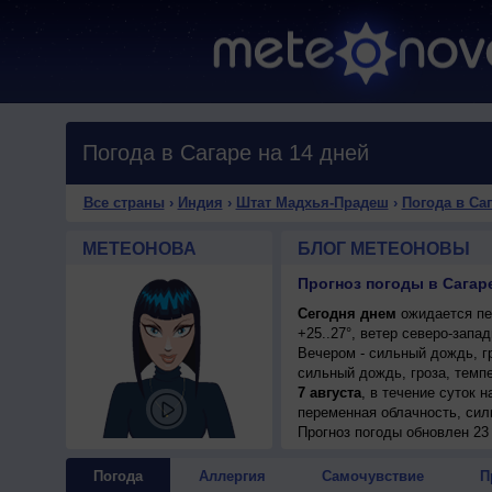
Погода в Сагаре на 14 дней
Все страны
›
Индия
›
Штат Мадхья-Прадеш
›
Погода в Са
МЕТЕОНОВА
БЛОГ МЕТЕОНОВЫ
Прогноз погоды в Сагар
Сегодня днем
ожидается пе
+25..27°, ветер северо-запа
Вечером - сильный дождь, г
сильный дождь, гроза, темп
7 августа
, в течение суток 
переменная облачность, сил
ветер западный, умеренный.
Прогноз погоды
обновлен 23 
Погода
Аллергия
Самочувствие
П