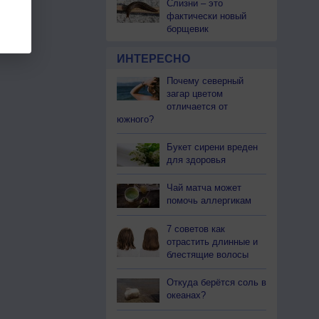
Слизни – это
фактически новый
борщевик
ИНТЕРЕСНО
Почему северный
загар цветом
отличается от
южного?
Букет сирени вреден
для здоровья
Чай матча может
помочь аллергикам
7 советов как
отрастить длинные и
блестящие волосы
Откуда берётся соль в
океанах?