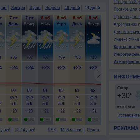
Погода на 3 
дня
Завтра
3 дня
Неделя
10 дней
14 дней
Прогноз для 
Прогноз для 
т
7 пт
7 пт
8 сб
8 сб
8 сб
8 сб
9 вс
9 вс
9
о
День
Вечер
Ночь
Утро
День
Вечер
Ночь
Утро
Д
Агропрогноз 
Для метеочу
Индекс УФ-из
Карты погод
Инфографик
8
706
707
707
709
708
710
709
710
7
Атмосферно
4
+24
+24
+23
+23
+23
+23
+22
+29
+
ИНФОРМЕ
90
89
91
93
91
92
91
66
Ю-З
Ю-З
Ю-З
Ю-З
З
Ю-З
Ю-З
З
2
5-9
5-9
5-9
5-9
5-9
3-6
3-6
5-9
5
3
+23
+23
+21
+22
+22
+21
+20
+32
+
Установите
РЕКЛАМА
 дней
12-14 дней
RSS
Мобильная
Печать