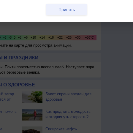
Принять
кните на карте для просмотра анимации.
 И ПРАЗДНИКИ
ы. Почти повсеместно поспел хлеб. Наступает пора
ают березовые веники.
 О ЗДОРОВЬЕ
й загар
Букет сирени вреден для
тся от
здоровья
т помочь
Как продлить молодость
и отодвинуть старость?
не
Сибирская нефть