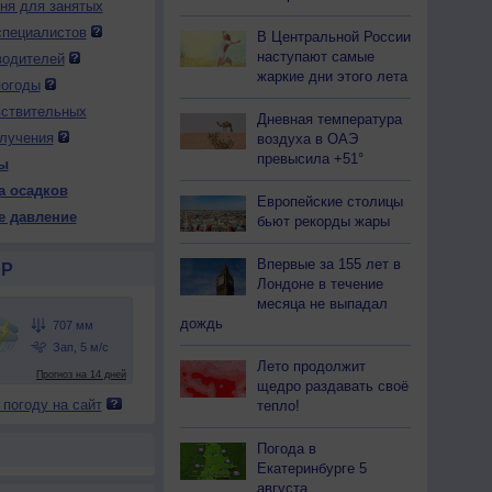
дня для занятых
специалистов
В Центральной России
наступают самые
водителей
 вс
9 вс
10 пн
10 пн
10 пн
10 пн
11 вт
11 вт
11 вт
жаркие дни этого лета
ень
Вечер
Ночь
Утро
День
Вечер
Ночь
Утро
День
погоды
вствительных
Дневная температура
лучения
воздуха в ОАЭ
превысила +51°
ы
а осадков
Европейские столицы
08
710
709
710
708
709
708
710
709
е давление
бьют рекорды жары
28
+24
+23
+29
+29
+25
+23
+24
+24
Впервые за 155 лет в
Р
Лондоне в течение
месяца не выпадал
74
87
89
66
68
82
90
90
91
дождь
З
Ю-З
Ю-З
Ю-З
Ю-З
Ю-З
Ю-З
Ю-З
З
-9
3-6
5-9
5-9
5-9
5-9
5-9
5-9
3-6
Лето продолжит
щедро раздавать своё
31
+24
+22
+32
+32
+26
+22
+23
+23
 погоду на сайт
тепло!
Погода в
Екатеринбурге 5
августа