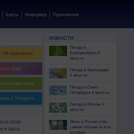
Карты
Информер
Приложения
НОВОСТИ
Погода в
Екатеринбурге 6
 УФ-излучения
августа
тные бури
Погода в Краснодаре
6 августа
ия на цветение
Погода в Санкт-
Петербурге 6 августа
ова в Telegram
Погода в Москве 6
августа
ды по часам
Июль в России стал
самым тёплым за всю
ня
и
завтра
историю