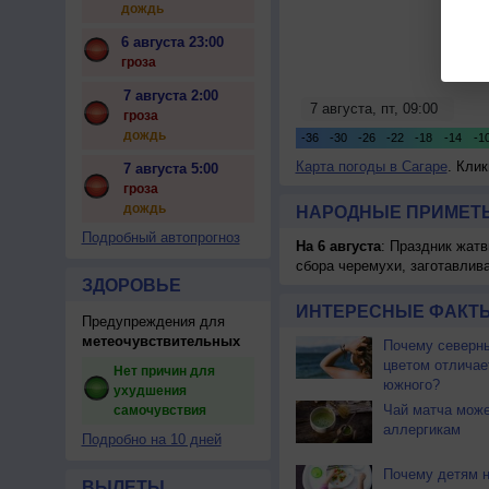
дождь
6 августа 23:00
гроза
7 августа 2:00
гроза
дождь
Карта погоды в Сагаре
. Кли
7 августа 5:00
гроза
дождь
НАРОДНЫЕ ПРИМЕТЫ
Подробный автопрогноз
На 6 августа
: Праздник жатв
сбора черемухи, заготавлив
ЗДОРОВЬЕ
ИНТЕРЕСНЫЕ ФАКТЫ
Предупреждения для
метеочувствительных
Почему северны
цветом отличае
Нет причин для
южного?
ухудшения
Чай матча може
самочувствия
аллергикам
Подробно на 10 дней
Почему детям 
ВЫЛЕТЫ