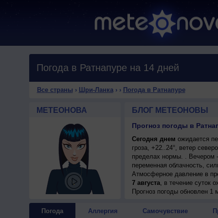
Погода в Ратнапуре на 14 дней
Все страны
›
Шри-Ланка
›
›
Погода в Ратнапуре
МЕТЕОНОВА
БЛОГ МЕТЕОНОВЫ
Прогноз погоды в Ратна
Сегодня днем
ожидается пе
гроза, +22..24°, ветер севе
пределах нормы. . Вечером -
переменная облачность, силь
Атмосферное давление в пр
7 августа
, в течение суток 
возможна гроза; ночью и дне
Прогноз погоды
обновлен 1 
Погода
Аллергия
Самочувствие
П