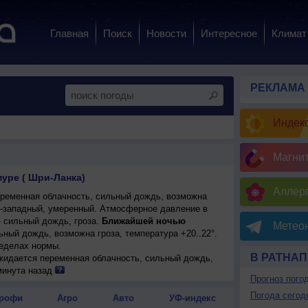
Главная
Поиск
Новости
Интересное
Климат
РЕКЛАМА
Индекс
Магни
пуре ( Шри-Ланка)
Аллерг
ременная облачность, сильный дождь, возможна
ро-западный, умеренный. Атмосферное давление в
 сильный дождь, гроза.
Ближайшей ночью
Метеон
ный дождь, возможна гроза, температура +20..22°.
еделах нормы.
В РАТНАП
ожидается переменная облачность, сильный дождь,
м +21..23°, ветер северо-западный, умеренный.
минута назад
Прогноз пого
Погода сегод
рофи
Агро
Авто
УФ-индекс