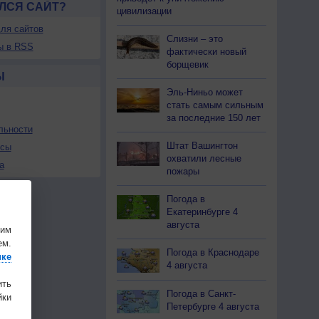
ЛСЯ САЙТ?
цивилизации
ля сайтов
Слизни – это
ы в RSS
фактически новый
борщевик
Ы
Эль-Ниньо может
стать самым сильным
за последние 150 лет
льности
Штат Вашингтон
осы
охватили лесные
а
пожары
Погода в
Екатеринбурге 4
августа
шим
ем.
Погода в Краснодаре
ике
4 августа
ить
Погода в Санкт-
ки
Петербурге 4 августа