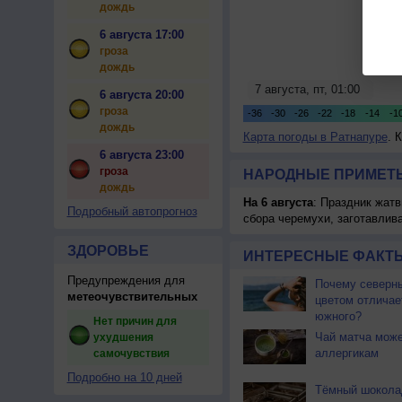
дождь
6 августа 17:00
гроза
дождь
6 августа 20:00
гроза
дождь
Карта погоды в Ратнапуре
. 
6 августа 23:00
гроза
НАРОДНЫЕ ПРИМЕТЫ
дождь
На 6 августа
: Праздник жатв
Подробный автопрогноз
сбора черемухи, заготавлив
ЗДОРОВЬЕ
ИНТЕРЕСНЫЕ ФАКТЫ
Предупреждения для
Почему северны
метеочувствительных
цветом отличае
южного?
Нет причин для
Чай матча може
ухудшения
аллергикам
самочувствия
Подробно на 10 дней
Тёмный шокола