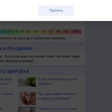
Принять
Кликните на карте для просмотра анимации.
 И ПРАЗДНИКИ
ы. Почти повсеместно поспел хлеб. Наступает пора
ают березовые веники.
 О ЗДОРОВЬЕ
й загар
Букет сирени вреден для
тся от
здоровья
т помочь
Как шум прибоя попадает
в морскую раковину?
д
Почему астрономическая