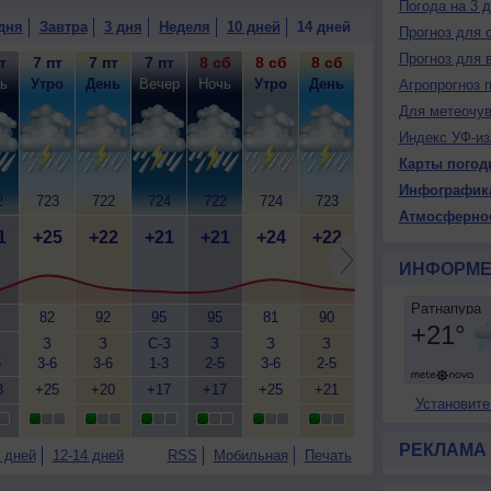
Погода на 3 
дня
Завтра
3 дня
Неделя
10 дней
14 дней
Прогноз для 
Прогноз для 
т
7 пт
7 пт
7 пт
8 сб
8 сб
8 сб
8 сб
9 вс
9
ь
Утро
День
Вечер
Ночь
Утро
День
Вечер
Ночь
У
Агропрогноз 
Для метеочу
Индекс УФ-из
Карты погод
Инфографик
2
723
722
724
722
724
723
724
723
7
Атмосферно
1
+25
+22
+21
+21
+24
+22
+21
+21
+
ИНФОРМЕ
82
92
95
95
81
90
95
95
З
З
С-З
З
З
З
С-З
С-З
6
3-6
3-6
1-3
2-5
3-6
2-5
2-5
1-3
3
8
+25
+20
+17
+17
+25
+21
+18
+17
+
Установите
РЕКЛАМА
 дней
12-14 дней
RSS
Мобильная
Печать