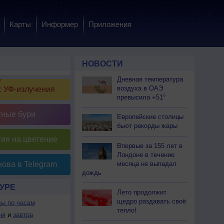
Карты
Информер
Приложения
НОВОСТИ
Дневная температура
воздуха в ОАЭ
 УФ-излучения
превысила +51°
тные бури
Европейские столицы
бьют рекорды жары
ия на цветение
Впервые за 155 лет в
Лондоне в течение
месяца не выпадал
ова в Telegram
дождь
УРЕ
Лето продолжит
щедро раздавать своё
ды по часам
тепло!
ня
и
завтра