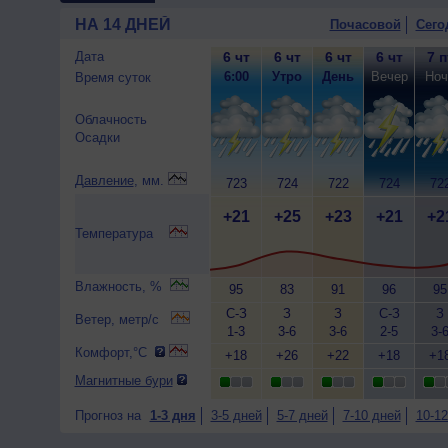
НА 14 ДНЕЙ
Почасовой
Сего
Дата
6 чт
6 чт
6 чт
6 чт
7 п
6:00
Утро
День
Вечер
Ноч
Время суток
Облачность
Осадки
Давление
, мм.
723
724
722
724
72
+21
+25
+23
+21
+2
Температура
Влажность, %
95
83
91
96
95
С-З
З
З
С-З
З
Ветер, метр/с
1-3
3-6
3-6
2-5
3-
Комфорт,°C
+18
+26
+22
+18
+1
Магнитные бури
Прогноз на
1-3 дня
3-5 дней
5-7 дней
7-10 дней
10-12