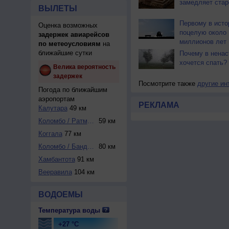
замедляет стар
ВЫЛЕТЫ
Первому в исто
Оценка возможных
поцелую около 
задержек авиарейсов
миллионов лет
по метеоусловиям
на
ближайшие сутки
Почему в ненас
хочется спать?
Велика вероятность
задержек
Посмотрите также
другие ин
Погода по ближайшим
аэропортам
РЕКЛАМА
Калутара
49 км
Коломбо / Ратмала...
59 км
Коггала
77 км
Коломбо / Бандара...
80 км
Хамбантота
91 км
Вееравила
104 км
ВОДОЕМЫ
Температура воды
+27 °C