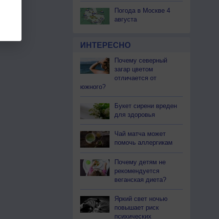
Погода в Москве 4
августа
ИНТЕРЕСНО
Почему северный
загар цветом
отличается от
южного?
Букет сирени вреден
для здоровья
Чай матча может
помочь аллергикам
Почему детям не
рекомендуется
веганская диета?
Яркий свет ночью
повышает риск
психических