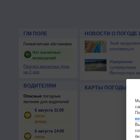
Г/М ПОЛЕ
НОВОСТИ О ПОГОДЕ 
Зной продолжи
Геомагнитная обстановка
усиливаться
Нет магнитных
возмущений
Извержение
Прогноз магнитных бурь
супервулкана
на 3 дня
Йеллоустоун не
к уничтожению
цивилизации
ВОДИТЕЛЯМ
КАРТЫ ПОГОДЫ
Опасные
погодные
Мы
явления для водителей
са
6 августа 11:00
По
гроза
ко
дождь
Вы
с
6 августа 14:00
бе
гроза