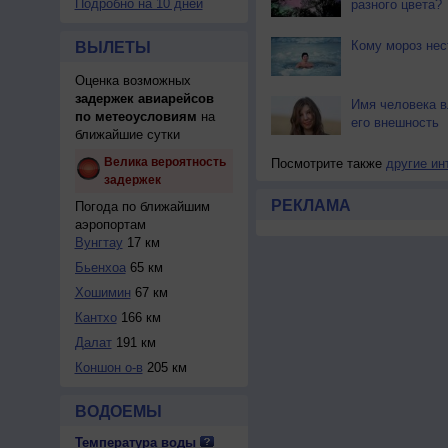
Подробно на 10 дней
разного цвета?
Кому мороз не
ВЫЛЕТЫ
Оценка возможных
задержек авиарейсов
Имя человека в
по метеоусловиям
на
его внешность
ближайшие сутки
Велика вероятность
Посмотрите также
другие ин
задержек
РЕКЛАМА
Погода по ближайшим
аэропортам
Вунгтау
17 км
Бьенхоа
65 км
Хошимин
67 км
Кантхо
166 км
Далат
191 км
Коншон о-в
205 км
ВОДОЕМЫ
Температура воды