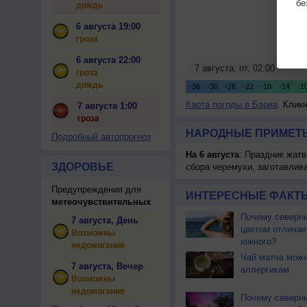
бе
дождь
6 августа 19:00
гроза
6 августа 22:00
гроза
дождь
Карта погоды в Бариа
. Клик
7 августа 1:00
гроза
НАРОДНЫЕ ПРИМЕТЫ
Подробный автопрогноз
На 6 августа
: Праздник жатв
ЗДОРОВЬЕ
сбора черемухи, заготавлив
Предупреждения для
ИНТЕРЕСНЫЕ ФАКТЫ
метеочувствительных
Почему северны
7 августа, День
цветом отличае
Возможны
южного?
недомогания
Чай матча може
7 августа, Вечер
аллергикам
Возможны
недомогания
Почему северн