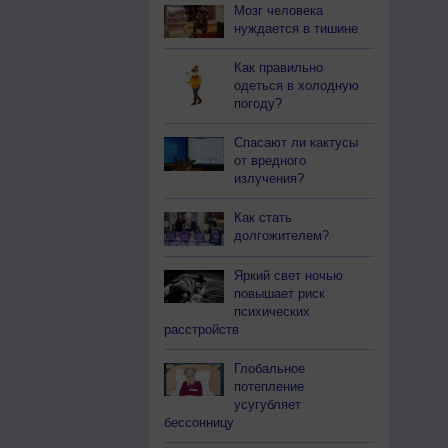
Мозг человека
нуждается в тишине
Как правильно
одеться в холодную
погоду?
Спасают ли кактусы
от вредного
излучения?
Как стать
долгожителем?
Яркий свет ночью
повышает риск
психических
расстройств
Глобальное
потепление
усугубляет
бессонницу