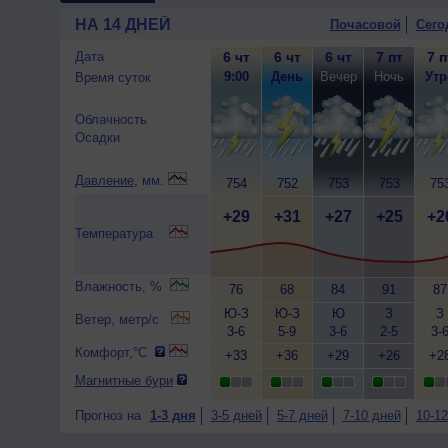
НА 14 ДНЕЙ
Почасовой
Сего
Дата
6 чт
6 чт
6 чт
7 пт
7 п
9:00
День
Вечер
Ночь
Утр
Время суток
Облачность
Осадки
Давление
, мм.
754
752
753
753
75
+29
+31
+27
+25
+2
Температура
Влажность, %
76
68
84
91
87
Ю-З
Ю-З
Ю
З
З
Ветер, метр/с
3-6
5-9
3-6
2-5
3-
Комфорт,°C
+33
+36
+29
+26
+2
Магнитные бури
Прогноз на
1-3 дня
3-5 дней
5-7 дней
7-10 дней
10-12