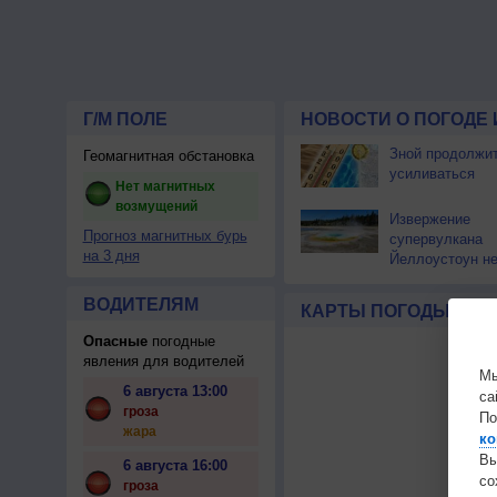
Г/М ПОЛЕ
НОВОСТИ О ПОГОДЕ 
Зной продолжи
Геомагнитная обстановка
усиливаться
Нет магнитных
возмущений
Извержение
Прогноз магнитных бурь
супервулкана
на 3 дня
Йеллоустоун не
к уничтожению
цивилизации
ВОДИТЕЛЯМ
КАРТЫ ПОГОДЫ
Опасные
погодные
явления для водителей
Мы
6 августа 13:00
са
гроза
По
жара
ко
Вы
6 августа 16:00
с
гроза