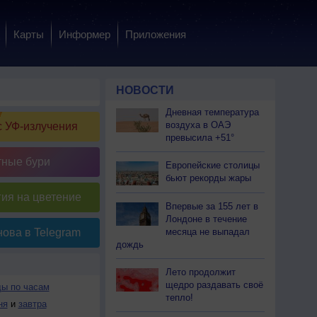
Карты
Информер
Приложения
НОВОСТИ
Дневная температура
воздуха в ОАЭ
 УФ-излучения
превысила +51°
тные бури
Европейские столицы
бьют рекорды жары
ия на цветение
Впервые за 155 лет в
Лондоне в течение
месяца не выпадал
ова в Telegram
дождь
Лето продолжит
щедро раздавать своё
ды по часам
тепло!
ня
и
завтра