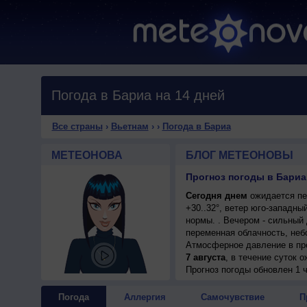
Погода в Бариа на 14 дней
Все страны
›
Вьетнам
›
›
Погода в Бариа
МЕТЕОНОВА
БЛОГ МЕТЕОНОВЫ
Прогноз погоды в Бариа 
Сегодня днем
ожидается пе
+30..32°, ветер юго-западн
нормы. . Вечером - сильный 
переменная облачность, небо
Атмосферное давление в пр
7 августа
, в течение суток 
возможна гроза; ночью +24..
Прогноз погоды
обновлен 1 
Погода
Аллергия
Самочувствие
П