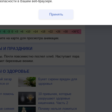
зопасности в Вашем веб-браузере.
Принять
ните на карте для просмотра анимации.
 И ПРАЗДНИКИ
ы. Почти повсеместно поспел хлеб. Наступает пора
ают березовые веники.
 О ЗДОРОВЬЕ
й загар
Букет сирени вреден для
тся от
здоровья
т помочь
10 привычек, которые
разрушают здоровье
кишечника. Часть 2
ые сияния
Почему нельзя ложиться