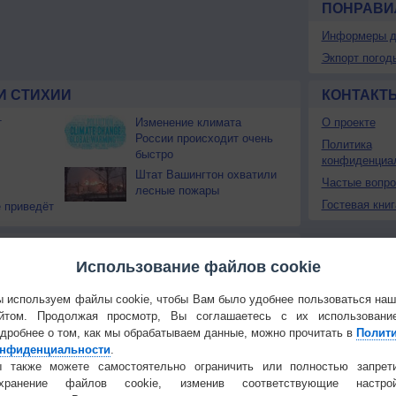
ПОНРАВИ
Информеры д
Экпорт погод
И СТИХИИ
КОНТАКТ
т
Изменение климата
О проекте
России происходит очень
Политика
быстро
конфиденциа
Штат Вашингтон охватили
Частые вопр
лесные пожары
Гостевая книг
 приведёт
Температура
Облачность
Осадки
Использование файлов cookie
 используем файлы cookie, чтобы Вам было удобнее пользоваться на
йтом. Продолжая просмотр, Вы соглашаетесь с их использовани
дробнее о том, как мы обрабатываем данные, можно прочитать в
Полит
нфиденциальности
.
 также можете самостоятельно ограничить или полностью запрет
охранение файлов cookie, изменив соответствующие настрой