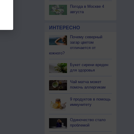
Погода в Москве 4
августа
ИНТЕРЕСНО
Почему северный
загар цветом
отличается от
южного?
Букет сирени вреден
для здоровья
Чай матча может
помочь аллергикам
9 продуктов в помощь
иммунитету
Одиночество стало
проблемой