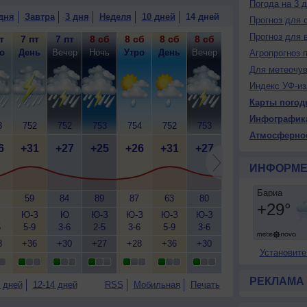
Погода на 3 
дня
Завтра
3 дня
Неделя
10 дней
14 дней
Прогноз для 
Прогноз для 
т
7 пт
7 пт
8 сб
8 сб
8 сб
8 сб
9 вс
9 вс
9
о
День
Вечер
Ночь
Утро
День
Вечер
Ночь
Утро
Д
Агропрогноз 
Для метеочу
Индекс УФ-из
Карты погод
Инфографик
3
752
752
753
754
752
753
754
754
7
Атмосферно
6
+31
+27
+25
+26
+31
+27
+26
+26
+
ИНФОРМЕ
59
84
89
87
63
80
87
84
Ю-З
Ю
Ю-З
Ю-З
Ю-З
Ю-З
Ю-З
Ю-З
Ю
6
5-9
3-6
2-5
3-6
5-9
3-6
3-6
3-6
5
8
+36
+30
+27
+28
+36
+30
+27
+29
+
Установите
РЕКЛАМА
 дней
12-14 дней
RSS
Мобильная
Печать