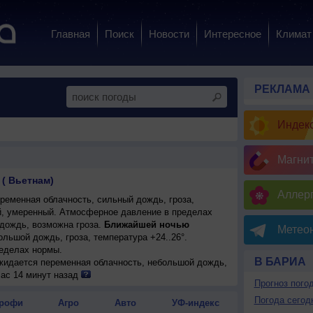
Главная
Поиск
Новости
Интересное
Климат
РЕКЛАМА
Индекс
Магни
( Вьетнам)
Аллерг
ременная облачность, сильный дождь, гроза,
ый, умеренный. Атмосферное давление в пределах
дождь, возможна гроза.
Ближайшей ночью
Метеон
льшой дождь, гроза, температура +24..26°.
еделах нормы.
В БАРИА
ожидается переменная облачность, небольшой дождь,
26°, днем +30..32°, ветер юго-западный, умеренный.
час 14 минут назад
Прогноз пого
Погода сегод
рофи
Агро
Авто
УФ-индекс