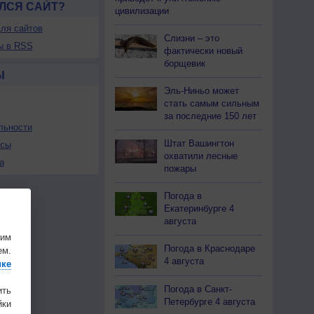
ЛСЯ САЙТ?
цивилизации
ля сайтов
Слизни – это
ы в RSS
фактически новый
борщевик
Ы
Эль-Ниньо может
стать самым сильным
за последние 150 лет
льности
Штат Вашингтон
осы
охватили лесные
а
пожары
Погода в
Екатеринбурге 4
августа
шим
Погода в Краснодаре
ем.
4 августа
ике
Погода в Санкт-
ить
Петербурге 4 августа
ки