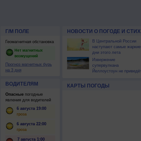
Г/М ПОЛЕ
НОВОСТИ О ПОГОДЕ И СТИ
В Центральной России
Геомагнитная обстановка
наступают самые жаркие
Нет магнитных
дни этого лета
возмущений
Извержение
Прогноз магнитных бурь
супервулкана
на 3 дня
Йеллоустоун не приведё
к уничтожению
цивилизации
ВОДИТЕЛЯМ
КАРТЫ ПОГОДЫ
Опасные
погодные
явления для водителей
6 августа 19:00
гроза
6 августа 22:00
гроза
7 августа 1:00