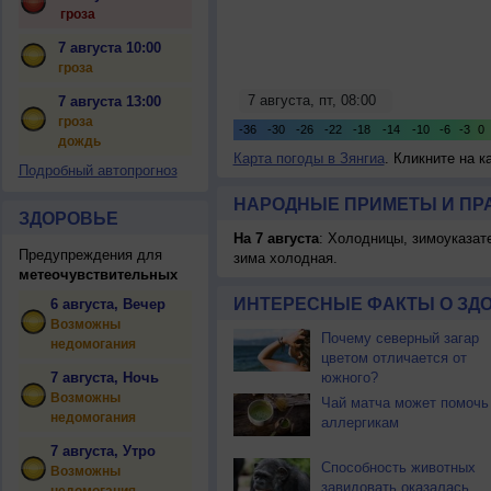
гроза
7 августа 10:00
гроза
7 августа 13:00
гроза
дождь
Карта погоды в Зянгиа
. Кликните на 
Подробный автопрогноз
НАРОДНЫЕ ПРИМЕТЫ И ПР
ЗДОРОВЬЕ
На 7 августа
: Холодницы, зимоуказат
Предупреждения для
зима холодная.
метеочувствительных
ИНТЕРЕСНЫЕ ФАКТЫ О ЗД
6 августа, Вечер
Возможны
Почему северный загар
недомогания
цветом отличается от
7 августа, Ночь
южного?
Возможны
Чай матча может помочь
недомогания
аллергикам
7 августа, Утро
Способность животных
Возможны
завидовать оказалась