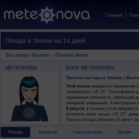
Главная
Пои
Погода в Зянгиа на 14 дней
Все страны
›
Вьетнам
›
›
Погода в Зянгиа
МЕТЕОНОВА
БЛОГ МЕТЕОНОВЫ
Прогноз погоды в Зянгиа ( Вьетн
Этой ночью
ожидается переменная об
температура +19..21°. Атмосферное 
переменная облачность, небольшой до
западный, умеренный. Атмосферное д
8 августа
, в течение суток ожидаетс
возможна гроза; ночью +20..22°, днем
Прогноз погоды
обновлен 16 минут на
Погода
Аллергия
Самочувствие
Профи