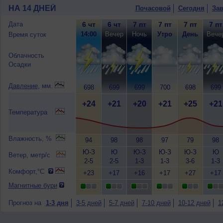
НА 14 ДНЕЙ
Почасовой
Сегодня
Зав
Дата
6 чт
6 чт
7 пт
7 пт
7 пт
7 пт
14:00
Вечер
Ночь
Утро
День
Вече
Время суток
Облачность
Осадки
Давление
, мм.
698
699
699
700
698
699
+24
+21
+20
+21
+25
+21
Температура
Влажность, %
94
98
98
97
79
98
Ю-З
Ю
Ю-З
Ю-З
Ю-З
Ю
Ветер, метр/с
2-5
2-5
1-3
1-3
3-6
1-3
Комфорт,°C
+23
+17
+16
+17
+27
+17
Магнитные бури
Прогноз на
1-3 дня
3-5 дней
5-7 дней
7-10 дней
10-12 дней
1