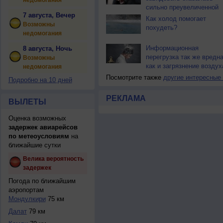
недомогания
сильно преувеличенной
7 августа, Вечер
Как холод помогает
Возможны
похудеть?
недомогания
Информационная
8 августа, Ночь
перегрузка так же вредна
Возможны
как и загрязнение воздух
недомогания
Посмотрите также
другие интересные
Подробно на 10 дней
РЕКЛАМА
ВЫЛЕТЫ
Оценка возможных
задержек авиарейсов
по метеоусловиям
на
ближайшие сутки
Велика вероятность
задержек
Погода по ближайшим
аэропортам
Мондулкири
75 км
Далат
79 км