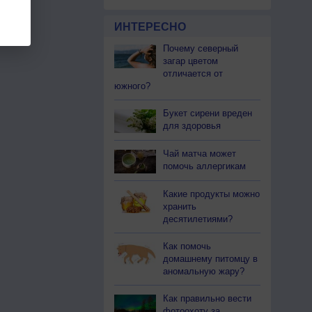
ИНТЕРЕСНО
Почему северный
загар цветом
отличается от
южного?
Букет сирени вреден
для здоровья
Чай матча может
помочь аллергикам
Какие продукты можно
хранить
десятилетиями?
Как помочь
домашнему питомцу в
аномальную жару?
Как правильно вести
фотоохоту за