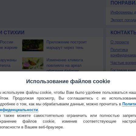
ПОНРАВИ
Информеры д
Экпорт погод
И СТИХИИ
КОНТАКТ
 России
Приложение построит
О проекте
ые жаркие
маршрут через тень
Политика
конфиденциа
наружены
Изменение климата
Частые вопр
тепла
повлияло на ареал
Гостевая книг
обитания бабочек
 охватили
Использование файлов cookie
 используем файлы cookie, чтобы Вам было удобнее пользоваться на
йтом. Продолжая просмотр, Вы соглашаетесь с их использовани
Температура
Облачность
Осадки
дробнее о том, как мы обрабатываем данные, можно прочитать в
Полит
нфиденциальности
.
 также можете самостоятельно ограничить или полностью запрет
охранение файлов cookie, изменив соответствующие настрой
зопасности в Вашем веб-браузере.