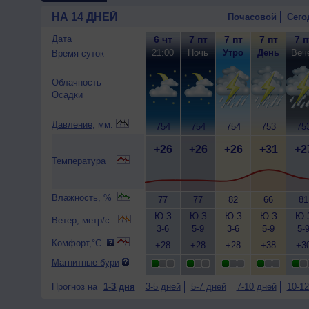
НА 14 ДНЕЙ
Почасовой
Сего
Дата
6 чт
7 пт
7 пт
7 пт
7 п
21:00
Ночь
Утро
День
Веч
Время суток
Облачность
Осадки
Давление
, мм.
754
754
754
753
75
+26
+26
+26
+31
+2
Температура
Влажность, %
77
77
82
66
81
Ю-З
Ю-З
Ю-З
Ю-З
Ю-
Ветер, метр/с
3-6
5-9
3-6
5-9
5-
Комфорт,°C
+28
+28
+28
+38
+3
Магнитные бури
Прогноз на
1-3 дня
3-5 дней
5-7 дней
7-10 дней
10-12