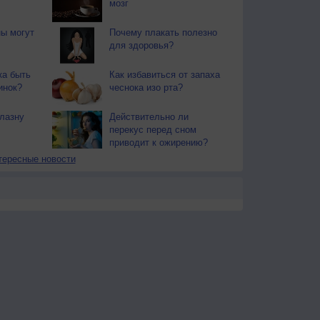
мозг
ы могут
Почему плакать полезно
для здоровья?
ка быть
Как избавиться от запаха
инок?
чеснока изо рта?
блазну
Действительно ли
перекус перед сном
приводит к ожирению?
тересные новости