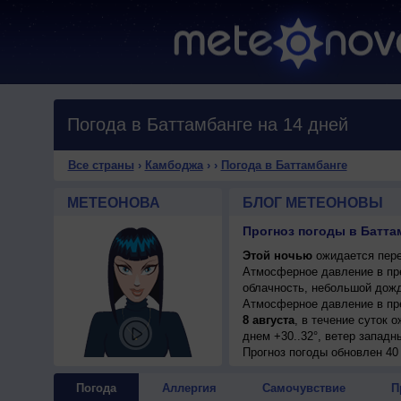
Погода в Баттамбанге на 14 дней
Все страны
›
Камбоджа
›
›
Погода в Баттамбанге
МЕТЕОНОВА
БЛОГ МЕТЕОНОВЫ
Прогноз погоды в Батта
Этой ночью
ожидается пере
Атмосферное давление в пр
облачность, небольшой дождь
Атмосферное давление в пр
8 августа
, в течение суток 
днем +30..32°, ветер западн
Прогноз погоды
обновлен 40
Погода
Аллергия
Самочувствие
П