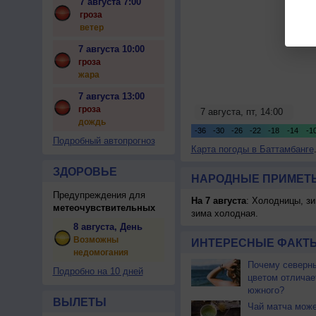
7 августа 7:00
гроза
ветер
7 августа 10:00
гроза
жара
7 августа 13:00
гроза
дождь
Подробный автопрогноз
Карта погоды в Баттамбанге
ЗДОРОВЬЕ
НАРОДНЫЕ ПРИМЕТЫ
Предупреждения для
На 7 августа
: Холодницы, зи
метеочувствительных
зима холодная.
8 августа, День
Возможны
ИНТЕРЕСНЫЕ ФАКТЫ
недомогания
Почему северны
Подробно на 10 дней
цветом отличае
южного?
ВЫЛЕТЫ
Чай матча може