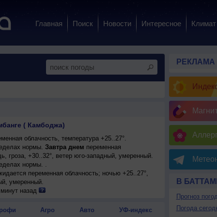
Главная
Поиск
Новости
Интересное
Климат
РЕКЛАМА
Индекс
Магни
мбанге ( Камбоджа)
Аллерг
менная облачность, температура +25..27°.
еделах нормы.
Завтра днем
переменная
, гроза, +30..32°, ветер юго-западный, умеренный.
Метеон
еделах нормы. .
ожидается переменная облачность; ночью +25..27°,
В БАТТАМ
ый, умеренный.
 минут назад
Прогноз пого
Погода сегод
рофи
Агро
Авто
УФ-индекс