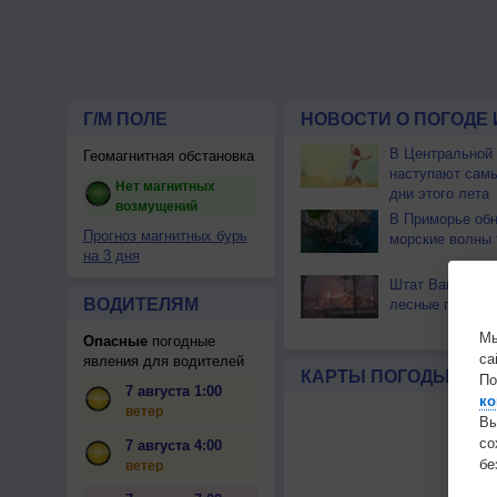
Г/М ПОЛЕ
НОВОСТИ О ПОГОДЕ 
В Центральной
Геомагнитная обстановка
наступают сам
Нет магнитных
дни этого лета
возмущений
В Приморье об
Прогноз магнитных бурь
морские волны 
на 3 дня
Штат Вашингтон
ВОДИТЕЛЯМ
лесные пожары
Мы
Опасные
погодные
са
явления для водителей
КАРТЫ ПОГОДЫ
По
7 августа 1:00
ко
ветер
Вы
с
7 августа 4:00
бе
ветер