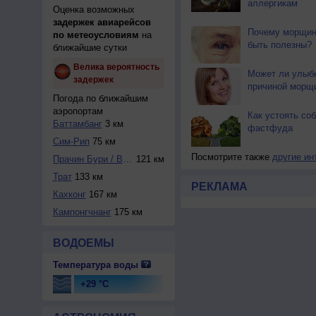
аллергикам
Оценка возможных
задержек авиарейсов
Почему морщин
по метеоусловиям
на
быть полезны?
ближайшие сутки
Велика вероятность
Может ли улыб
задержек
причиной морщ
Погода по ближайшим
аэропортам
Как устоять со
Баттамбанг
3 км
фастфуда
Сим-Рип
75 км
Посмотрите также
другие ин
Прачин Бури / Ват...
121 км
Трат
133 км
РЕКЛАМА
Кахконг
167 км
Кампонгчнанг
175 км
ВОДОЕМЫ
Температура воды
+29 °C