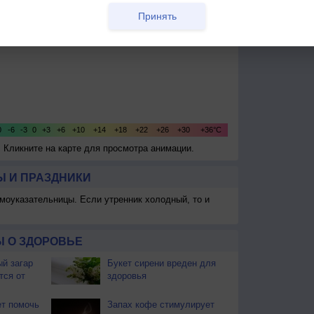
Принять
. Кликните на карте для просмотра анимации.
 И ПРАЗДНИКИ
моуказательницы. Если утренник холодный, то и
 О ЗДОРОВЬЕ
й загар
Букет сирени вреден для
тся от
здоровья
т помочь
Запах кофе стимулирует