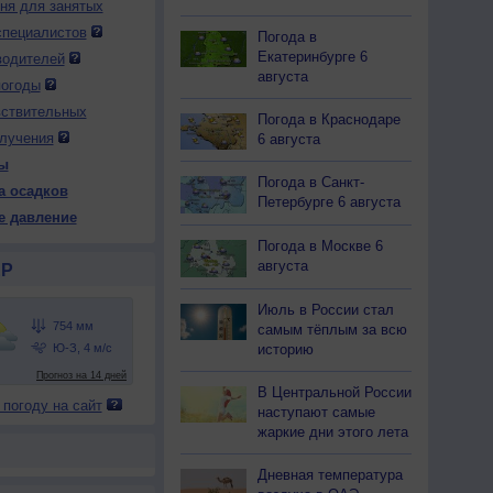
дня для занятых
специалистов
Погода в
Екатеринбурге 6
водителей
 пн
10 пн
10 пн
10 пн
11 вт
11 вт
11 вт
11 вт
12 ср
августа
очь
Утро
День
Вечер
Ночь
Утро
День
Вечер
Ночь
погоды
вствительных
Погода в Краснодаре
лучения
6 августа
ы
Погода в Санкт-
а осадков
54
754
752
753
753
753
753
753
754
Петербурге 6 августа
е давление
25
+25
+31
+26
+25
+25
+28
+25
+25
Погода в Москве 6
августа
Р
Июль в России стал
85
87
64
87
84
88
77
88
88
самым тёплым за всю
-З
Ю-З
Ю-З
Ю-З
Ю-З
Ю-З
Ю-З
Ю-З
Ю-З
историю
-9
3-6
5-9
3-6
5-9
3-6
5-9
5-9
3-6
27
+26
+36
+27
+26
+26
+32
+25
+25
В Центральной России
 погоду на сайт
наступают самые
жаркие дни этого лета
Дневная температура