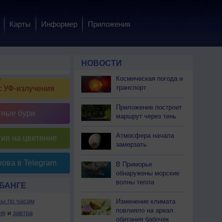
Карты
Информер
Приложения
НОВОСТИ
Космическая погода и
транспорт
 УФ-излучения
Приложение построит
тные бури
маршрут через тень
Атмосфера начала
ия на цветение
замерзать
ова в Telegram
В Приморье
обнаружены морские
волны тепла
БАНГЕ
ды по часам
Изменение климата
повлияло на ареал
ня
и
завтра
обитания бабочек