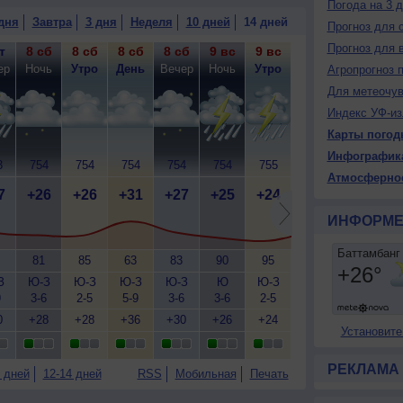
Погода на 3 
дня
Завтра
3 дня
Неделя
10 дней
14 дней
Прогноз для 
Прогноз для 
т
8 сб
8 сб
8 сб
8 сб
9 вс
9 вс
9 вс
9 вс
10
ер
Ночь
Утро
День
Вечер
Ночь
Утро
День
Вечер
Н
Агропрогноз 
Для метеочу
Индекс УФ-из
Карты погод
Инфографик
3
754
754
754
754
754
755
754
754
7
Атмосферно
7
+26
+26
+31
+27
+25
+24
+27
+26
+
ИНФОРМЕ
81
85
63
83
90
95
85
87
З
Ю-З
Ю-З
Ю-З
Ю-З
Ю
Ю-З
Ю-З
Ю-З
Ю
9
3-6
2-5
5-9
3-6
3-6
2-5
2-5
3-6
5
0
+28
+28
+36
+30
+26
+24
+30
+28
+
Установите
РЕКЛАМА
 дней
12-14 дней
RSS
Мобильная
Печать