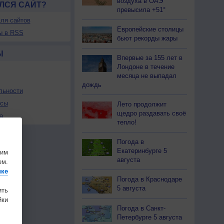
воздуха в ОАЭ
ЛСЯ САЙТ?
превысила +51°
ля сайтов
Европейские столицы
ы в RSS
бьют рекорды жары
Ы
Впервые за 155 лет в
Лондоне в течение
месяца не выпадал
дождь
льности
осы
Лето продолжит
щедро раздавать своё
а
тепло!
Погода в
Екатеринбурге 5
шим
августа
ем.
ике
Погода в Краснодаре
5 августа
ить
ки
Погода в Санкт-
Петербурге 5 августа