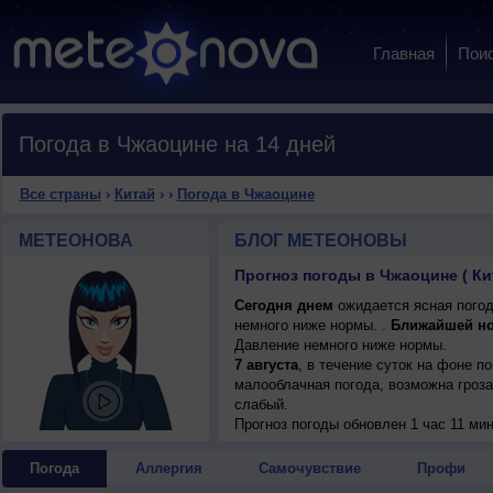
Главная
Пои
Погода в Чжаоцине на 14 дней
Все страны
›
Китай
›
›
Погода в Чжаоцине
МЕТЕОНОВА
БЛОГ МЕТЕОНОВЫ
Прогноз погоды в Чжаоцине ( Ки
Сегодня днем
ожидается ясная погода
немного ниже нормы. .
Ближайшей н
Давление немного ниже нормы.
7 августа
, в течение суток на фоне 
малооблачная погода, возможна гроза;
слабый.
Прогноз погоды
обновлен 1 час 11 ми
Погода
Аллергия
Самочувствие
Профи