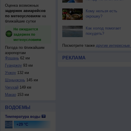
Оценка возможных
задержек авиарейсов
Кому нельзя есть
по метеоусловиям
на
окрошку?
ближайшие сутки
Как холод помогает
Не ожидается
похудеть?
задержек по
метеоусловиям
Посмотрите также
другие интересные
Погода по ближайшим
аэропортам
РЕКЛАМА
Фошань
62 км
Гуанджоу
93 км
Учжоу
132 км
Шэньчжэнь
145 км
Чжухай
149 км
Макао
153 км
ВОДОЕМЫ
Температура воды
+29 °C