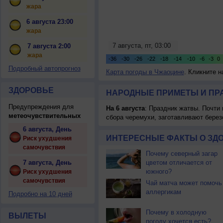
жара
6 августа 23:00
жара
7 августа 2:00
жара
Подробный автопрогноз
Карта погоды в Чжаоцине
. Кликните н
ЗДОРОВЬЕ
НАРОДНЫЕ ПРИМЕТЫ И ПР
Предупреждения для
На 6 августа
: Праздник жатвы. Почти
метеочувствительных
сбора черемухи, заготавливают берез
6 августа, День
ИНТЕРЕСНЫЕ ФАКТЫ О ЗД
Риск ухудшения
самочувствия
Почему северный загар
7 августа, День
цветом отличается от
южного?
Риск ухудшения
самочувствия
Чай матча может помочь
аллергикам
Подробно на 10 дней
Почему в холодную
ВЫЛЕТЫ
погоду хочется есть?