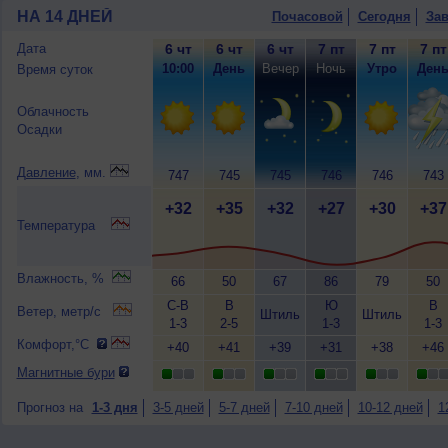
НА 14 ДНЕЙ
Почасовой
Сегодня
Зав
Дата
6 чт
6 чт
6 чт
7 пт
7 пт
7 пт
10:00
День
Вечер
Ночь
Утро
Ден
Время суток
Облачность
Осадки
Давление
, мм.
747
745
745
746
746
743
+32
+35
+32
+27
+30
+37
Температура
Влажность, %
66
50
67
86
79
50
С-В
В
Ю
В
Ветер, метр/с
Штиль
Штиль
1-3
2-5
1-3
1-3
Комфорт,°C
+40
+41
+39
+31
+38
+46
Магнитные бури
Прогноз на
1-3 дня
3-5 дней
5-7 дней
7-10 дней
10-12 дней
1