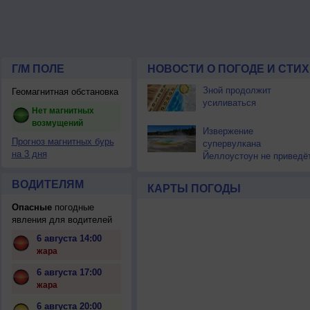
Г/М ПОЛЕ
НОВОСТИ О ПОГОДЕ И СТИ
Зной продолжит
Геомагнитная обстановка
усиливаться
Нет магнитных
возмущений
Извержение
Прогноз магнитных бурь
супервулкана
на 3 дня
Йеллоустоун не приведё
к уничтожению
цивилизации
ВОДИТЕЛЯМ
КАРТЫ ПОГОДЫ
Опасные
погодные
явления для водителей
6 августа 14:00
жара
6 августа 17:00
жара
6 августа 20:00