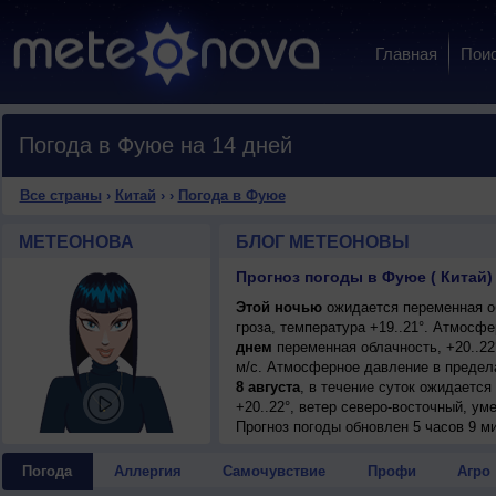
Главная
Пои
Погода в Фуюе на 14 дней
Все страны
›
Китай
›
›
Погода в Фуюе
МЕТЕОНОВА
БЛОГ МЕТЕОНОВЫ
Прогноз погоды в Фуюе ( Китай)
Этой ночью
ожидается переменная о
гроза, температура +19..21°. Атмосф
днем
переменная облачность, +20..22
м/с. Атмосферное давление в предела
8 августа
, в течение суток ожидается
+20..22°, ветер северо-восточный, ум
Прогноз погоды
обновлен 5 часов 9 ми
Погода
Аллергия
Самочувствие
Профи
Агро