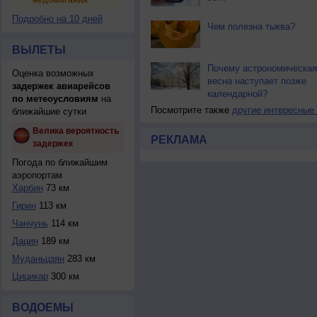
недомогания
Подробно на 10 дней
Чем полезна тыква?
ВЫЛЕТЫ
Почему астрономическая
Оценка возможных
весна наступает позже
задержек авиарейсов
календарной?
по метеоусловиям
на
Посмотрите также
другие интересные
ближайшие сутки
Велика вероятность
РЕКЛАМА
задержек
Погода по ближайшим
аэропортам
Харбин
73 км
Гирин
113 км
Чанчунь
114 км
Дацин
189 км
Муданьцзян
283 км
Цицикар
300 км
ВОДОЕМЫ