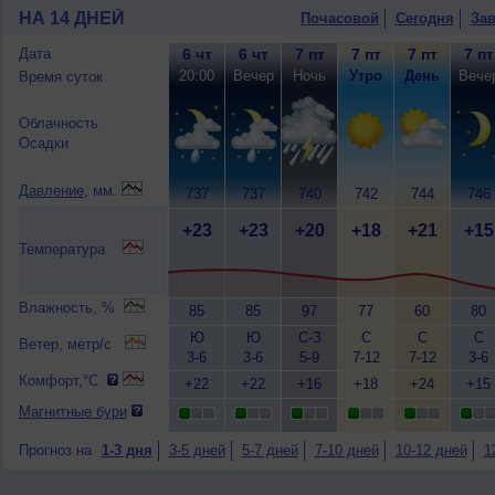
НА 14 ДНЕЙ
Почасовой
Сегодня
Зав
Дата
6 чт
6 чт
7 пт
7 пт
7 пт
7 пт
20:00
Вечер
Ночь
Утро
День
Вече
Время суток
Облачность
Осадки
Давление
, мм.
737
737
740
742
744
746
+23
+23
+20
+18
+21
+15
Температура
Влажность, %
85
85
97
77
60
80
Ю
Ю
С-З
С
С
С
Ветер, метр/с
3-6
3-6
5-9
7-12
7-12
3-6
Комфорт,°C
+22
+22
+16
+18
+24
+15
Магнитные бури
Прогноз на
1-3 дня
3-5 дней
5-7 дней
7-10 дней
10-12 дней
1